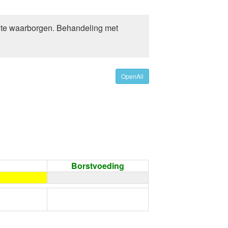
k te waarborgen. Behandeling met
OpenAll
Borstvoeding
←
Condoom gebruiken /
Onthouding