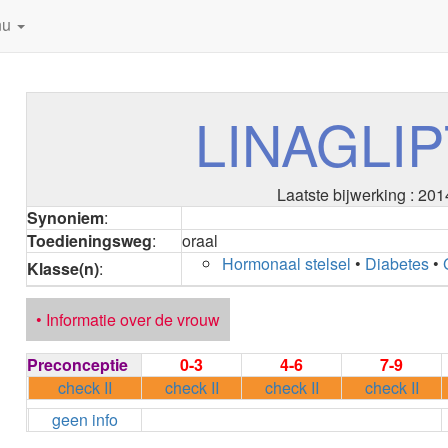
nu
LINAGLIP
Laatste bijwerking : 201
Synoniem
:
Toedieningsweg
:
oraal
Hormonaal stelsel
•
Diabetes
•
Klasse(n)
:
• Informatie over de vrouw
Preconceptie
0-3
4-6
7-9
check II
check II
check II
check II
geen info