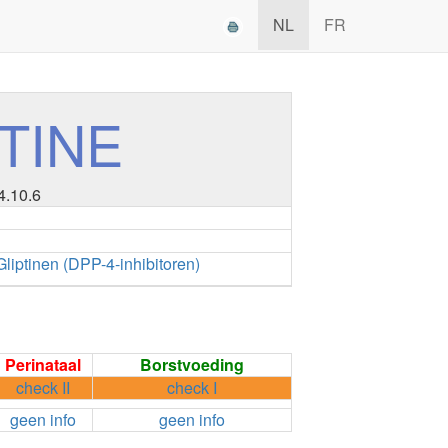
NL
FR
TINE
4.10.6
Gliptinen (DPP-4-inhibitoren)
Perinataal
Borstvoeding
check II
check I
geen info
geen info