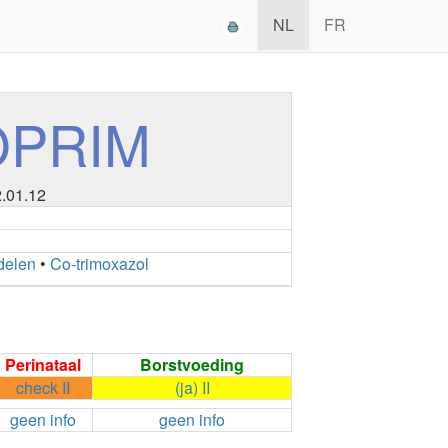
NL
FR
OPRIM
2.01.12
delen
•
Co-trimoxazol
Perinataal
Borstvoeding
check II
(ja) II
geen info
geen info