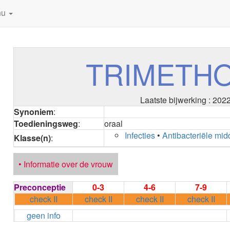
nu
TRIMETH
Laatste bijwerking : 202
Synoniem
:
Toedieningsweg
:
oraal
Infecties
•
Antibacteriële mid
Klasse(n)
:
• Informatie over de vrouw
Preconceptie
0-3
4-6
7-9
check II
check II
check II
check II
geen info