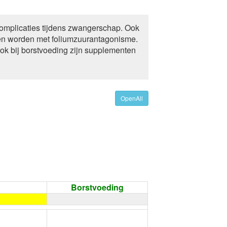
complicaties tijdens zwangerschap. Ook
en worden met foliumzuurantagonisme.
k bij borstvoeding zijn supplementen
OpenAll
Borstvoeding
←
Condoom gebruiken /
Onthouding