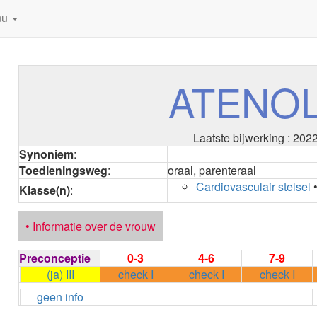
nu
ATENO
Laatste bijwerking : 202
Synoniem
:
Toedieningsweg
:
oraal, parenteraal
Cardiovasculair stelsel
Klasse(n)
:
• Informatie over de vrouw
Preconceptie
0-3
4-6
7-9
(ja) III
check I
check I
check I
geen info