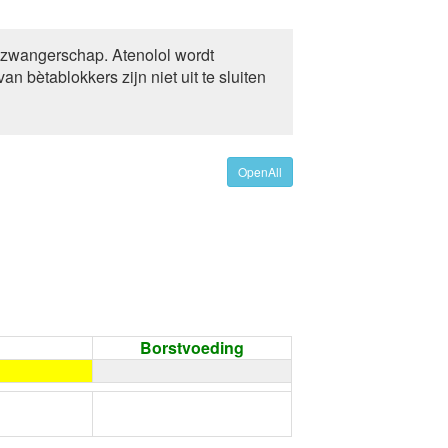
 zwangerschap. Atenolol wordt
 bètablokkers zijn niet uit te sluiten
OpenAll
Borstvoeding
←
Condoom gebruiken /
Onthouding