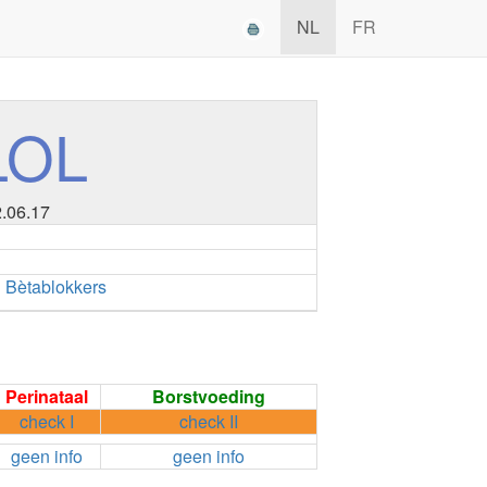
NL
FR
LOL
2.06.17
•
Bètablokkers
Perinataal
Borstvoeding
check I
check II
geen info
geen info