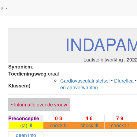
nu
INDAPA
Laatste bijwerking : 202
Synoniem
:
Toedieningsweg
:
oraal
Cardiovasculair stelsel
•
Diuretica
Klasse(n)
:
en aanverwanten
• Informatie over de vrouw
Preconceptie
0-3
4-6
7-9
(ja) III
check III
check III
check III
geen info