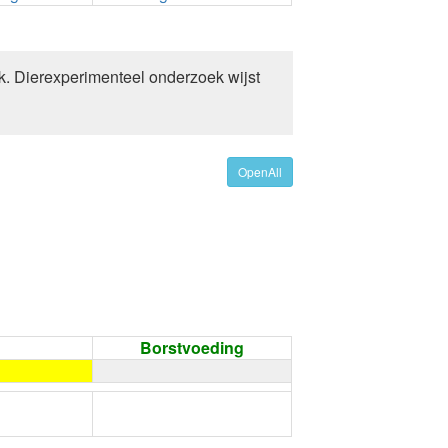
k. Dierexperimenteel onderzoek wijst
OpenAll
Borstvoeding
←
Condoom gebruiken /
Onthouding