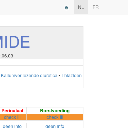
NL
FR
MIDE
2.06.03
•
Kaliumverliezende diuretica
•
Thiaziden
Perinataal
Borstvoeding
check III
check III
geen info
geen info