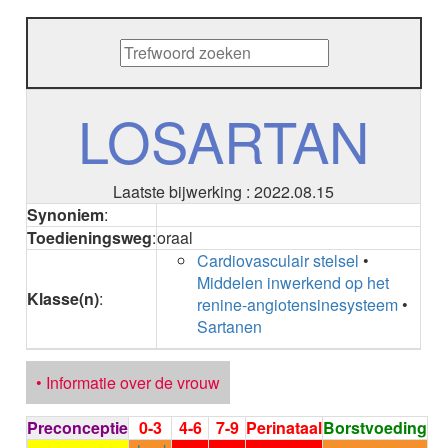
METHENAMINE
ADALIMUMAB
ADAPALEEN
ADAPALEEN / BENZOYLPEROXIDE
ADEFOVIR
LOSARTAN
ADENOSINE
AESCINE
AESCINE+DIETHYLAMINE salicylaat
Laatste bijwerking : 2022.08.15
AFATINIB
Synoniem
:
AFLIBERCEPT parenteraal
Toedieningsweg
:
oraal
AFLIBERCEPT intravitreaal
Cardiovasculair stelsel
•
AGALSIDASE alfa
Middelen inwerkend op het
AGALSIDASE bèta
Klasse(n)
:
renine-angiotensinesysteem
•
AGOMELATINE
Sartanen
ALBIGLUTIDE
ALBUTREPENONACOG ALFA
Stollingsfactor IX; Factor IX
• Informatie over de vrouw
ALCOHOL
ETHANOL
Preconceptie
0-3
4-6
7-9
Perinataal
Borstvoeding
ALECTINIB