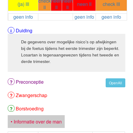
check
neen
neen
ALEMTUZUMAB
(ja) III
neen II
check III
II
II
II
ALENDRONAAT
geen info
geen info
geen info
ALENDRONAAT/VIT D3
ALENDRONAAT / VITAMINE D3 / CACO3
ALFA-1-PROTEINASEREMMER humaan
Duiding
ALFENTANYL HCl
De gegevens over mogelijke risico’s op afwijkingen
ALFUZOSINE
bij de foetus tijdens het eerste trimester zijn beperkt.
ALGELDRAAT
Losartan is tegenaangewezen tijdens het tweede en
ALGELDRAAT / MAGNESIUM HYDROXYDE
derde trimester.
ALGINAAT Na / BICARBONAAT Na
ALGINAAT Na / Na BICARBONAAT / CALCIUM
CARBONAAT
Preconceptie
ALGINEZUUR
OpenAll
ALGLUCOSIDASE alfa
Zwangerschap
ALIROCUMAB
ALITRETINOINE
ALIZAPRIDE
Borstvoeding
ALLOPURINOL
ALMOTRIPTAN
• Informatie over de man
ALOGLIPTINE benzoaat