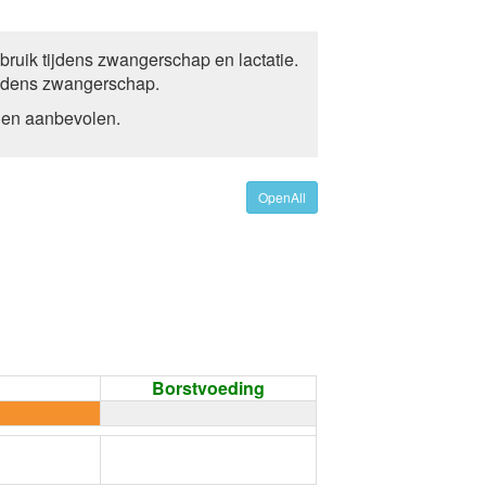
ruik tijdens zwangerschap en lactatie.
ijdens zwangerschap.
den aanbevolen.
OpenAll
Borstvoeding
←
Condoom gebruiken /
Onthouding