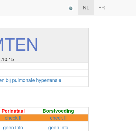
NL
FR
MTEN
4.10.15
en bij pulmonale hypertensie
Perinataal
Borstvoeding
check II
check II
geen info
geen info