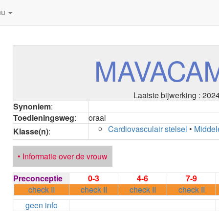
nu
MAVACA
Laatste bijwerking : 202
Synoniem
:
Toedieningsweg
:
oraal
Cardiovasculair stelsel
•
Middel
Klasse(n)
:
• Informatie over de vrouw
Preconceptie
0-3
4-6
7-9
check II
check II
check II
check II
geen info