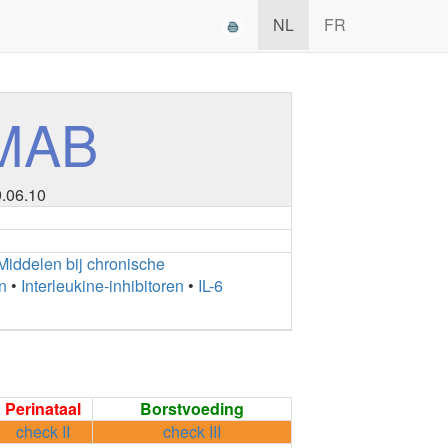
NL
FR
IMAB
9.06.10
Middelen bij chronische
n
•
Interleukine-inhibitoren
•
IL-6
Perinataal
Borstvoeding
check II
check III