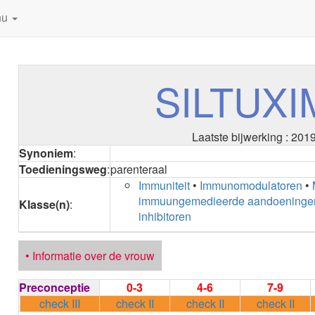
nu
SILTUX
Laatste bijwerking : 201
Synoniem
:
Toedieningsweg
:
parenteraal
Immuniteit
•
Immunomodulatoren
•
immuungemedieerde aandoeninge
Klasse(n)
:
inhibitoren
• Informatie over de vrouw
Preconceptie
0-3
4-6
7-9
check III
check II
check II
check II