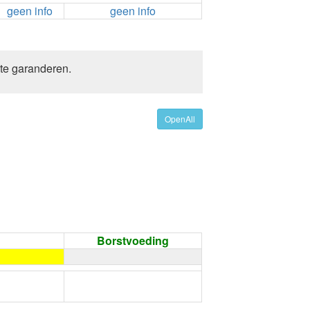
geen info
geen info
 te garanderen.
OpenAll
Borstvoeding
←
Condoom gebruiken /
Onthouding