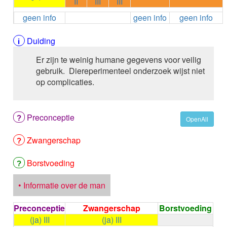
II
III
III
ALEMTUZUMAB
geen info
geen info
geen info
ALENDRONAAT
ALENDRONAAT/VIT D3
ALENDRONAAT / VITAMINE D3 / CACO3
Duiding
ALFA-1-PROTEINASEREMMER humaan
Er zijn te weinig humane gegevens voor veilig
ALFENTANYL HCl
gebruik. Diereperimenteel onderzoek wijst niet
ALFUZOSINE
op complicaties.
ALGELDRAAT
ALGELDRAAT / MAGNESIUM HYDROXYDE
ALGINAAT Na / BICARBONAAT Na
Preconceptie
ALGINAAT Na / Na BICARBONAAT / CALCIUM
OpenAll
CARBONAAT
Zwangerschap
ALGINEZUUR
ALGLUCOSIDASE alfa
ALIROCUMAB
Borstvoeding
ALITRETINOINE
ALIZAPRIDE
• Informatie over de man
ALLOPURINOL
ALMOTRIPTAN
Preconceptie
Zwangerschap
Borstvoeding
ALOGLIPTINE benzoaat
(ja) III
(ja) III