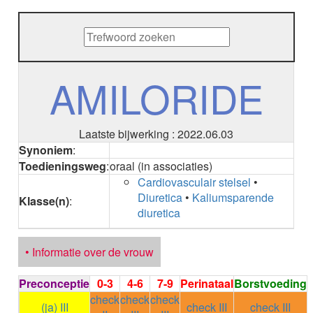
METHENAMINE
ADALIMUMAB
ADAPALEEN
ADAPALEEN / BENZOYLPEROXIDE
ADEFOVIR
AMILORIDE
ADENOSINE
AESCINE
AESCINE+DIETHYLAMINE salicylaat
Laatste bijwerking : 2022.06.03
AFATINIB
Synoniem
:
AFLIBERCEPT parenteraal
Toedieningsweg
:
oraal (in associaties)
AFLIBERCEPT intravitreaal
Cardiovasculair stelsel
•
AGALSIDASE alfa
Diuretica
•
Kaliumsparende
AGALSIDASE bèta
Klasse(n)
:
diuretica
AGOMELATINE
ALBIGLUTIDE
ALBUTREPENONACOG ALFA
• Informatie over de vrouw
Stollingsfactor IX; Factor IX
ALCOHOL
Preconceptie
0-3
4-6
7-9
Perinataal
Borstvoeding
ETHANOL
check
check
check
ALECTINIB
(ja) III
check III
check III