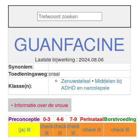
METHENAMINE
ADALIMUMAB
ADAPALEEN
ADAPALEEN / BENZOYLPEROXIDE
ADEFOVIR
GUANFACINE
ADENOSINE
AESCINE
AESCINE+DIETHYLAMINE salicylaat
Laatste bijwerking : 2024.08.06
AFATINIB
Synoniem
:
AFLIBERCEPT intravitreaal
Toedieningsweg
:
oraal
AFLIBERCEPT parenteraal
Zenuwstelsel
•
Middelen bij
AGALSIDASE alfa
Klasse(n)
:
ADHD en narcolepsie
AGALSIDASE bèta
AGOMELATINE
ALBIGLUTIDE
• Informatie over de vrouw
ALBUTREPENONACOG ALFA
Stollingsfactor IX; Factor IX
Preconceptie
0-3
4-6
7-9
Perinataal
Borstvoeding
ALCOHOL
check
check
check
ETHANOL
(ja) III
check III
check III
III
III
III
ALECTINIB