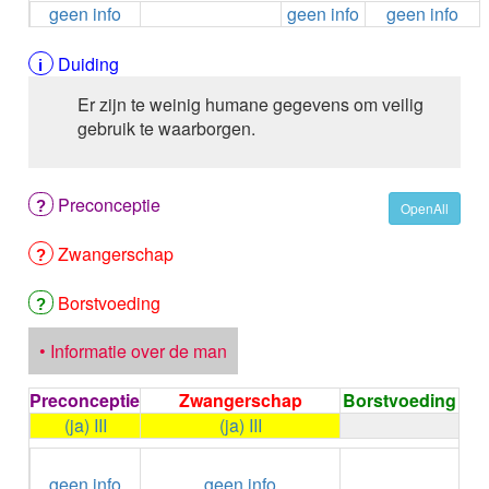
geen info
geen info
geen info
ALEMTUZUMAB
ALENDRONAAT
ALENDRONAAT/VIT D3
Duiding
ALENDRONAAT / VITAMINE D3 / CACO3
Er zijn te weinig humane gegevens om veilig
ALFA-1-PROTEINASEREMMER humaan
gebruik te waarborgen.
ALFENTANYL HCl
ALFUZOSINE
ALGELDRAAT
Preconceptie
ALGELDRAAT / MAGNESIUM HYDROXYDE
OpenAll
ALGINAAT Na / BICARBONAAT Na
Zwangerschap
ALGINAAT Na / Na BICARBONAAT / CALCIUM
CARBONAAT
ALGINEZUUR
Borstvoeding
ALGLUCOSIDASE alfa
ALIROCUMAB
• Informatie over de man
ALITRETINOINE
ALIZAPRIDE
Preconceptie
Zwangerschap
Borstvoeding
ALLOPURINOL
(ja) III
(ja) III
ALMOTRIPTAN
←
Condoom
ALOGLIPTINE benzoaat
geen info
geen info
gebruiken /