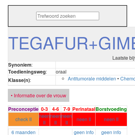
METHENAMINE
ADALIMUMAB
ADAPALEEN
ADAPALEEN / BENZOYLPEROXIDE
ADEFOVIR
TEGAFUR+GIM
ADENOSINE
AESCINE
AESCINE+DIETHYLAMINE salicylaat
Laatste bi
AFATINIB
Synoniem
:
AFLIBERCEPT parenteraal
Toedieningsweg
:
oraal
AFLIBERCEPT intravitreaal
Antitumorale middelen
•
Chemo
AGALSIDASE alfa
Klasse(n)
:
AGALSIDASE bèta
AGOMELATINE
• Informatie over de vrouw
ALBIGLUTIDE
ALBUTREPENONACOG ALFA
Preconceptie
0-3
4-6
7-9
Perinataal
Borstvoeding
Stollingsfactor IX; Factor IX
neen
neen
neen
ALCOHOL
check II
neen II
neen II
II
II
II
ETHANOL
6 maanden
geen info
geen info
ALECTINIB