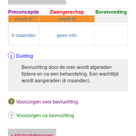
ALPELISIB
ALPRAZOLAM
Preconceptie
Zwangerschap
Borstvoeding
ALPROSTADIL
check III
check III
ALPROSTADIL IV
ALTEPLASE
←
Condoom
ALTIZIDE
6 maanden
geen info
gebruiken /
ALUMINIUM HYDROXIDE
Onthouding
ALUMINIUM OXIDE
ALUMINIUM OXIDE / MAGNESIUM HYDROXYDE
Duiding
ALVERINE citraat
Bevruchting door de man wordt afgeraden
ALVERINE/SIMETICON
tijdens en na een behandeling. Een wachttijd
AMBRISENTAN
wordt aangeraden (6 maanden).
AMBROXOL HCl buccaal
AMBROXOL HCl oraal
AMFOTERICINE B
Voorzorgen voor bevruchting
AMIKACINE inhalatie
AMIKACINE parenteraal
AMILORIDE
Voorzorgen na bevruchting
AMINOLEVULINEZUUR
5-Aminolevulinezuur
AMIODARON HCl
• Informatiebronnen