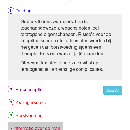
ALEMTUZUMAB
ALENDRONAAT
Duiding
ALENDRONAAT/VIT D3
Gebruik tijdens zwangerschap is
ALENDRONAAT / VITAMINE D3 / CACO3
tegenaangewezen, wegens potentieel
ALFA-1-PROTEINASEREMMER humaan
teratogene eigenschappen. Risico’s voor de
ALFENTANYL HCl
zuigeling kunnen niet uitgesloten worden bij
ALFUZOSINE
het geven van borstvoeding tijdens een
ALGELDRAAT
therapie. Er is een wachttijd (6 maanden).
ALGELDRAAT / MAGNESIUM HYDROXYDE
ALGINAAT Na / BICARBONAAT Na
Dierexperimenteel onderzoek wijst op
ALGINAAT Na / Na BICARBONAAT / CALCIUM
teratogeniciteit en ernstige complicaties.
CARBONAAT
ALGINEZUUR
ALGLUCOSIDASE alfa
Preconceptie
OpenAll
ALIROCUMAB
ALITRETINOINE
Zwangerschap
ALIZAPRIDE
ALLOPURINOL
Borstvoeding
ALMOTRIPTAN
ALOGLIPTINE benzoaat
• Informatie over de man