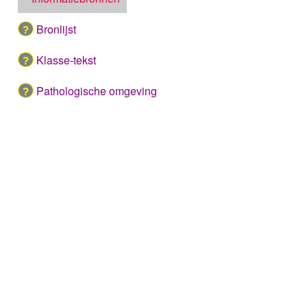
AMISULPRIDE
AMITRIPTYLINE
Bronlijst
AMIVANTAMAB
AMLODIPINE
Klasse-tekst
AMLODIPINE / VALSARTAN /
HYDROCHLOORTHIAZIDE
Pathologische omgeving
AMOROLFINE
AMOXICILLINE
AMOXICILLINE / CLAVULAANZUUR
AMSACRINE
AMYL-M-CRESOL+DICHLOORBENZYLALCOHOL
AMYL-M-CRESOL+DICHLOORBENZYLALCOHOL /
LIDOCAINE bucco-faryngeaal
AMYL-M-CRESOL+DICHLOORBENZYLALCOHOL /
LIDOCAINE buccaal
ANAGRELIDE
ANAKINRA
ANASTROZOL
ANDEXANET alfa
ANETHOLTRITHION