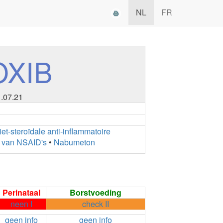
NL
FR
OXIB
1.07.21
iet-steroïdale anti-inflammatoire
g van NSAID's
•
Nabumeton
Perinataal
Borstvoeding
neen I
check II
geen info
geen info