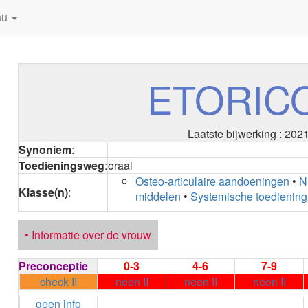
nu
ETORIC
Laatste bijwerking : 202
Synoniem
:
Toedieningsweg
:
oraal
Osteo-articulaire aandoeningen
•
N
Klasse(n)
:
middelen
•
Systemische toedienin
• Informatie over de vrouw
Preconceptie
0-3
4-6
7-9
check II
neen II
neen II
neen II
geen info