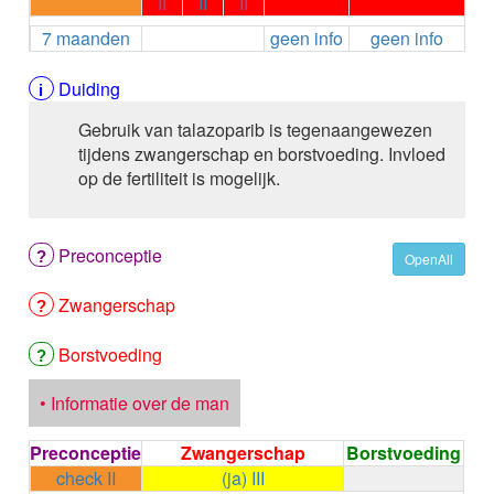
II
II
II
ALEMTUZUMAB
7 maanden
geen info
geen info
ALENDRONAAT
ALENDRONAAT/VIT D3
ALENDRONAAT / VITAMINE D3 / CACO3
Duiding
ALFA-1-PROTEINASEREMMER humaan
Gebruik van talazoparib is tegenaangewezen
ALFENTANYL HCl
tijdens zwangerschap en borstvoeding. Invloed
ALFUZOSINE
op de fertiliteit is mogelijk.
ALGELDRAAT
ALGELDRAAT / MAGNESIUM HYDROXYDE
ALGINAAT Na / BICARBONAAT Na
Preconceptie
ALGINAAT Na / Na BICARBONAAT / CALCIUM
OpenAll
CARBONAAT
Zwangerschap
ALGINEZUUR
ALGLUCOSIDASE alfa
ALIROCUMAB
Borstvoeding
ALITRETINOINE
ALIZAPRIDE
• Informatie over de man
ALLOPURINOL
ALMOTRIPTAN
Preconceptie
Zwangerschap
Borstvoeding
ALOGLIPTINE benzoaat
check II
(ja) III