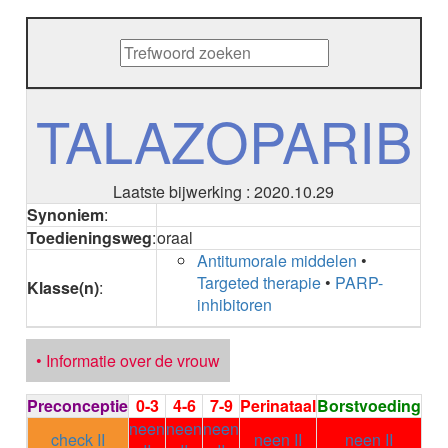
METHENAMINE
ADALIMUMAB
ADAPALEEN
ADAPALEEN / BENZOYLPEROXIDE
ADEFOVIR
TALAZOPARIB
ADENOSINE
AESCINE
AESCINE+DIETHYLAMINE salicylaat
Laatste bijwerking : 2020.10.29
AFATINIB
Synoniem
:
AFLIBERCEPT intravitreaal
Toedieningsweg
:
oraal
AFLIBERCEPT parenteraal
Antitumorale middelen
•
AGALSIDASE alfa
Targeted therapie
•
PARP-
AGALSIDASE bèta
Klasse(n)
:
inhibitoren
AGOMELATINE
ALBIGLUTIDE
ALBUTREPENONACOG ALFA
• Informatie over de vrouw
Stollingsfactor IX; Factor IX
ALCOHOL
Preconceptie
0-3
4-6
7-9
Perinataal
Borstvoeding
ETHANOL
neen
neen
neen
ALECTINIB
check II
neen II
neen II