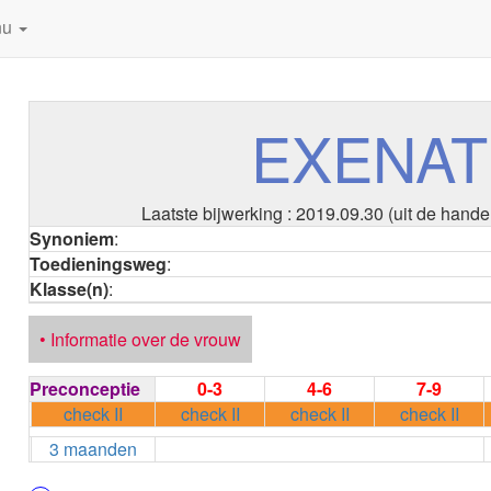
nu
EXENAT
Laatste bijwerking : 2019.09.30 (uit de hande
Synoniem
:
Toedieningsweg
:
Klasse(n)
:
• Informatie over de vrouw
Preconceptie
0-3
4-6
7-9
check II
check II
check II
check II
3 maanden