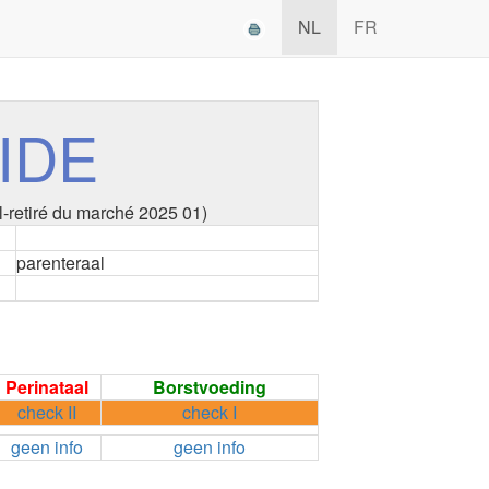
NL
FR
IDE
l-retiré du marché 2025 01)
parenteraal
Perinataal
Borstvoeding
check II
check I
geen info
geen info