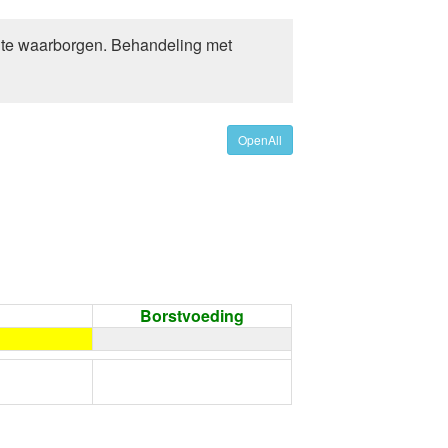
k te waarborgen. Behandeling met
OpenAll
Borstvoeding
←
Condoom gebruiken /
Onthouding