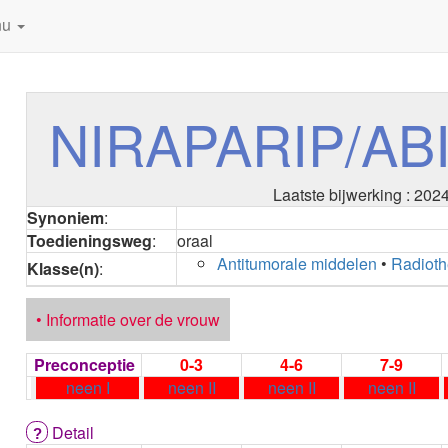
nu
NIRAPARIP/A
Laatste bijwerking : 202
Synoniem
:
Toedieningsweg
:
oraal
Antitumorale middelen
•
Radioth
Klasse(n)
:
• Informatie over de vrouw
Preconceptie
0-3
4-6
7-9
neen I
neen II
neen II
neen II
Detail