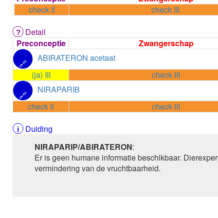
check II
check III
Detail
Preconceptie
Zwangerschap
ABIRATERON acetaat
🔗
(ja) III
check III
NIRAPARIB
🔗
check II
check III
Duiding
NIRAPARIP/ABIRATERON
:
Er is geen humane informatie beschikbaar. Dierexper
vermindering van de vruchtbaarheid.