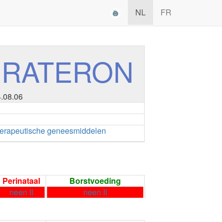
NL
FR
BIRATERON
4.08.06
erapeutische geneesmiddelen
Perinataal
Borstvoeding
neen II
neen II