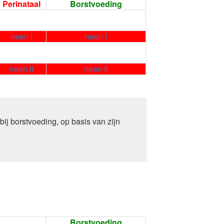
Perinataal
Borstvoeding
neen I
neen I
neen II
neen II
j borstvoeding, op basis van zijn
Borstvoeding