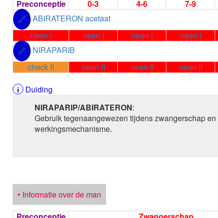
Preconceptie
0-3
4-6
7-9
ABIRATERON acetaat
🔗
neen I
neen I
neen I
neen I
NIRAPARIB
🔗
check II
neen II
neen II
neen II
Duiding
NIRAPARIP/ABIRATERON
:
Gebruik tegenaangewezen tijdens zwangerschap en bi
werkingsmechanisme.
• Informatie over de man
Preconceptie
Zwangerschap