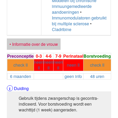
Middelen bij chronische
ALEMTUZUMAB
immuungemedieerde
ALENDRONAAT
aandoeningen
•
ALENDRONAAT/VIT D3
Immunomodulatoren gebruikt
ALENDRONAAT / VITAMINE D3 / CACO3
bij multiple sclerose
•
ALFA-1-PROTEINASEREMMER humaan
Cladribine
ALFENTANYL HCl
ALFUZOSINE
• Informatie over de vrouw
ALGELDRAAT
ALGELDRAAT / MAGNESIUM HYDROXYDE
ALGINAAT Na / BICARBONAAT Na
Preconceptie
0-3
4-6
7-9
Perinataal
Borstvoeding
ALGINAAT Na / Na BICARBONAAT / CALCIUM
neen
neen
neen
check II
neen II
check II
CARBONAAT
II
II
II
ALGINEZUUR
6 maanden
geen info
48 uren
ALGLUCOSIDASE alfa
ALIROCUMAB
Duiding
ALITRETINOINE
ALIZAPRIDE
Gebruik tijdens zwangerschap is gecontra-
ALLOPURINOL
indiceerd. Voor borstvoeding wordt een
ALMOTRIPTAN
wachttijd (1 week) aangeraden.
ALOGLIPTINE benzoaat