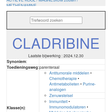
METHENAMINE
ADALIMUMAB
ADAPALEEN
ADAPALEEN / BENZOYLPEROXIDE
ADEFOVIR
ADENOSINE
CLADRIBINE
AESCINE
AESCINE+DIETHYLAMINE salicylaat
AFATINIB
AFLIBERCEPT intravitreaal
Laatste bijwerking : 2024.12.30
AFLIBERCEPT parenteraal
Synoniem
:
AGALSIDASE alfa
Toedieningsweg
:
parenteraal
AGALSIDASE bèta
Antitumorale middelen
•
AGOMELATINE
Chemotherapie
•
ALBIGLUTIDE
Antimetabolieten
•
Purine-
ALBUTREPENONACOG ALFA
analogen
Stollingsfactor IX; Factor IX
Zenuwstelsel
ALCOHOL
Immuniteit
•
ETHANOL
Immunomodulatoren
•
Klasse(n)
:
ALECTINIB