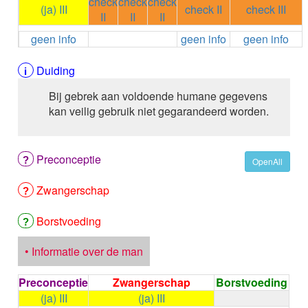
check
check
check
ALEMTUZUMAB
(ja) III
check II
check III
II
II
II
ALENDRONAAT
geen info
geen info
geen info
ALENDRONAAT/VIT D3
ALENDRONAAT / VITAMINE D3 / CACO3
ALFA-1-PROTEINASEREMMER humaan
Duiding
ALFENTANYL HCl
Bij gebrek aan voldoende humane gegevens
ALFUZOSINE
kan veilig gebruik niet gegarandeerd worden.
ALGELDRAAT
ALGELDRAAT / MAGNESIUM HYDROXYDE
ALGINAAT Na / BICARBONAAT Na
Preconceptie
ALGINAAT Na / Na BICARBONAAT / CALCIUM
OpenAll
CARBONAAT
Zwangerschap
ALGINEZUUR
ALGLUCOSIDASE alfa
ALIROCUMAB
Borstvoeding
ALITRETINOINE
ALIZAPRIDE
• Informatie over de man
ALLOPURINOL
ALMOTRIPTAN
Preconceptie
Zwangerschap
Borstvoeding
ALOGLIPTINE benzoaat
(ja) III
(ja) III