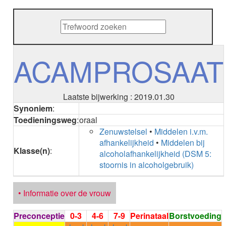
METHENAMINE
ADALIMUMAB
ADAPALEEN
ADAPALEEN / BENZOYLPEROXIDE
ADEFOVIR
ACAMPROSAAT
ADENOSINE
AESCINE
AESCINE+DIETHYLAMINE salicylaat
Laatste bijwerking : 2019.01.30
AFATINIB
Synoniem
:
AFLIBERCEPT parenteraal
Toedieningsweg
:
oraal
AFLIBERCEPT intravitreaal
Zenuwstelsel
•
Middelen i.v.m.
AGALSIDASE alfa
afhankelijkheid
•
Middelen bij
AGALSIDASE bèta
Klasse(n)
:
alcoholafhankelijkheid (DSM 5:
AGOMELATINE
stoornis in alcoholgebruik)
ALBIGLUTIDE
ALBUTREPENONACOG ALFA
Stollingsfactor IX; Factor IX
• Informatie over de vrouw
ALCOHOL
ETHANOL
Preconceptie
0-3
4-6
7-9
Perinataal
Borstvoeding
ALECTINIB