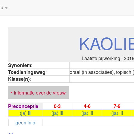
nu
KAOLI
Laatste bijwerking : 201
Synoniem
:
Toedieningsweg
:
oraal (in associaties), topisch 
Klasse(n)
:
• Informatie over de vrouw
Preconceptie
0-3
4-6
7-9
(ja) III
(ja) III
(ja) III
(ja) III
geen info