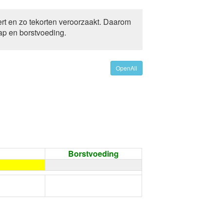
ert en zo tekorten veroorzaakt. Daarom
ap en borstvoeding.
OpenAll
Borstvoeding
←
Condoom gebruiken /
Onthouding