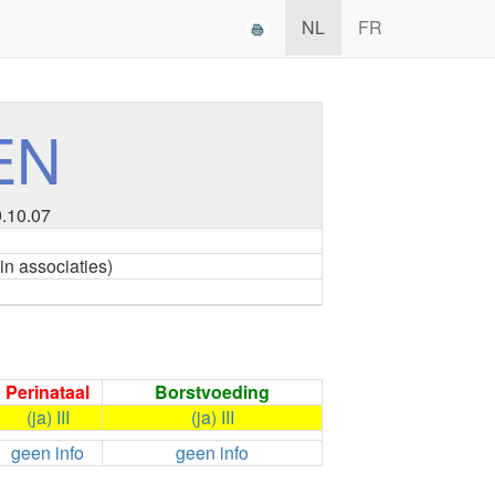
NL
FR
EN
9.10.07
(in associaties)
Perinataal
Borstvoeding
(ja) III
(ja) III
geen info
geen info