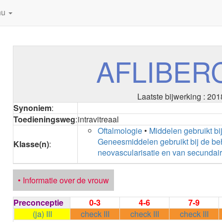
nu
AFLIBER
Laatste bijwerking : 201
Synoniem
:
Toedieningsweg
:
intravitreaal
Oftalmologie
•
Middelen gebruikt b
Geneesmiddelen gebruikt bij de be
Klasse(n)
:
neovascularisatie en van secunda
• Informatie over de vrouw
Preconceptie
0-3
4-6
7-9
(ja) III
check III
check III
check III