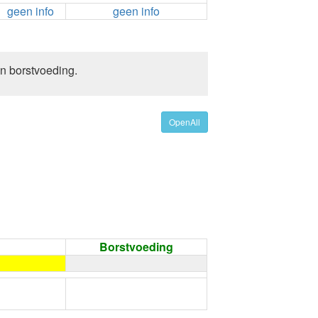
geen info
geen info
n borstvoeding.
OpenAll
Borstvoeding
←
Condoom gebruiken /
Onthouding