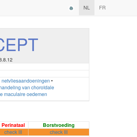
NL
FR
CEPT
8.8.12
ij netvliesaandoeningen
•
handeling van choroïdale
ire maculaire oedemen
Perinataal
Borstvoeding
check III
check III