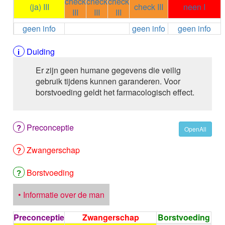
check
check
check
ALEMTUZUMAB
(ja) III
check III
neen I
III
III
III
ALENDRONAAT
geen info
geen info
geen info
ALENDRONAAT/VIT D3
ALENDRONAAT / VITAMINE D3 / CACO3
ALFA-1-PROTEINASEREMMER humaan
Duiding
ALFENTANYL HCl
Er zijn geen humane gegevens die veilig
ALFUZOSINE
gebruik tijdens kunnen garanderen. Voor
ALGELDRAAT
borstvoeding geldt het farmacologisch effect.
ALGELDRAAT / MAGNESIUM HYDROXYDE
ALGINAAT Na / BICARBONAAT Na
ALGINAAT Na / Na BICARBONAAT / CALCIUM
Preconceptie
CARBONAAT
OpenAll
ALGINEZUUR
Zwangerschap
ALGLUCOSIDASE alfa
ALIROCUMAB
ALITRETINOINE
Borstvoeding
ALIZAPRIDE
ALLOPURINOL
• Informatie over de man
ALMOTRIPTAN
ALOGLIPTINE benzoaat
Preconceptie
Zwangerschap
Borstvoeding