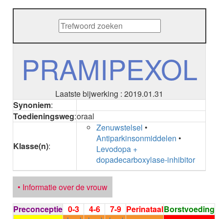
METHENAMINE
ADALIMUMAB
ADAPALEEN
ADAPALEEN / BENZOYLPEROXIDE
ADEFOVIR
PRAMIPEXOL
ADENOSINE
AESCINE
AESCINE+DIETHYLAMINE salicylaat
Laatste bijwerking : 2019.01.31
AFATINIB
Synoniem
:
AFLIBERCEPT intravitreaal
Toedieningsweg
:
oraal
AFLIBERCEPT parenteraal
Zenuwstelsel
•
AGALSIDASE alfa
Antiparkinsonmiddelen
•
AGALSIDASE bèta
Klasse(n)
:
Levodopa +
AGOMELATINE
dopadecarboxylase-inhibitor
ALBIGLUTIDE
ALBUTREPENONACOG ALFA
Stollingsfactor IX; Factor IX
• Informatie over de vrouw
ALCOHOL
ETHANOL
Preconceptie
0-3
4-6
7-9
Perinataal
Borstvoeding
ALECTINIB