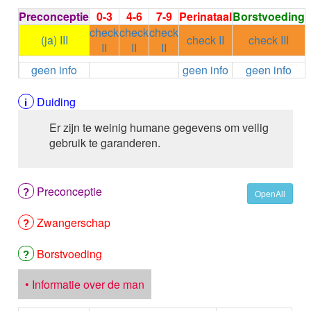
ALEMTUZUMAB
Preconceptie
0-3
4-6
7-9
Perinataal
Borstvoeding
ALENDRONAAT
check
check
check
ALENDRONAAT/VIT D3
(ja) III
check II
check III
II
II
II
ALENDRONAAT / VITAMINE D3 / CACO3
geen info
geen info
geen info
ALFA-1-PROTEINASEREMMER humaan
ALFENTANYL HCl
ALFUZOSINE
Duiding
ALGELDRAAT
Er zijn te weinig humane gegevens om veilig
ALGELDRAAT / MAGNESIUM HYDROXYDE
gebruik te garanderen.
ALGINAAT Na / BICARBONAAT Na
ALGINAAT Na / Na BICARBONAAT / CALCIUM
CARBONAAT
Preconceptie
ALGINEZUUR
OpenAll
ALGLUCOSIDASE alfa
Zwangerschap
ALIROCUMAB
ALITRETINOINE
ALIZAPRIDE
Borstvoeding
ALLOPURINOL
ALMOTRIPTAN
• Informatie over de man
ALOGLIPTINE benzoaat