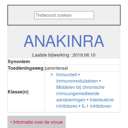
METHENAMINE
ADALIMUMAB
ADAPALEEN
ADAPALEEN / BENZOYLPEROXIDE
ADEFOVIR
ANAKINRA
ADENOSINE
AESCINE
AESCINE+DIETHYLAMINE salicylaat
Laatste bijwerking : 2019.06.10
AFATINIB
Synoniem
:
AFLIBERCEPT parenteraal
Toedieningsweg
:
parenteraal
AFLIBERCEPT intravitreaal
Immuniteit
•
AGALSIDASE alfa
Immunomodulatoren
•
AGALSIDASE bèta
Middelen bij chronische
AGOMELATINE
Klasse(n)
:
immuungemedieerde
ALBIGLUTIDE
aandoeningen
•
Interleukine-
ALBUTREPENONACOG ALFA
inhibitoren
•
IL-1 inhibitoren
Stollingsfactor IX; Factor IX
ALCOHOL
ETHANOL
• Informatie over de vrouw
ALECTINIB