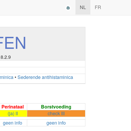
NL
FR
FEN
18.2.9
aminica
•
Sederende antihistaminica
Perinataal
Borstvoeding
(ja) II
check III
geen info
geen info