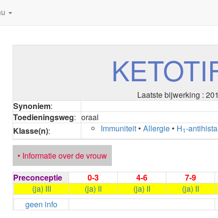
nu
KETOTI
Laatste bijwerking : 20
Synoniem
:
Toedieningsweg
:
oraal
Immuniteit
•
Allergie
•
H
-antihist
Klasse(n)
:
1
• Informatie over de vrouw
Preconceptie
0-3
4-6
7-9
(ja) III
(ja) II
(ja) II
(ja) II
geen info