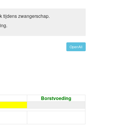
k tijdens zwangerschap.
ing.
OpenAll
Borstvoeding
←
Condoom gebruiken /
Onthouding