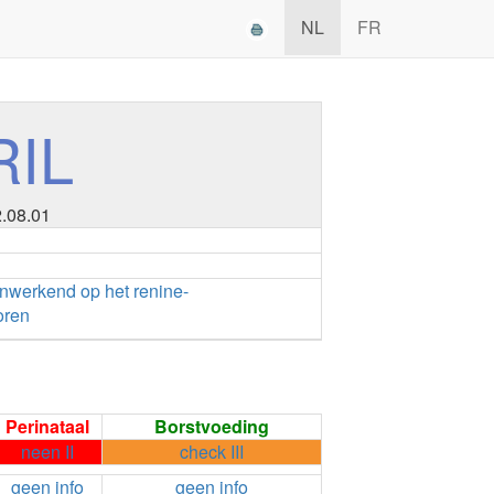
NL
FR
RIL
2.08.01
nwerkend op het renine-
oren
Perinataal
Borstvoeding
neen II
check III
geen info
geen info