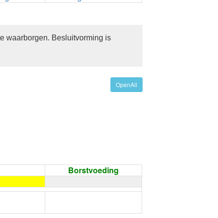
te waarborgen. Besluitvorming is
OpenAll
Borstvoeding
←
Condoom gebruiken /
Onthouding