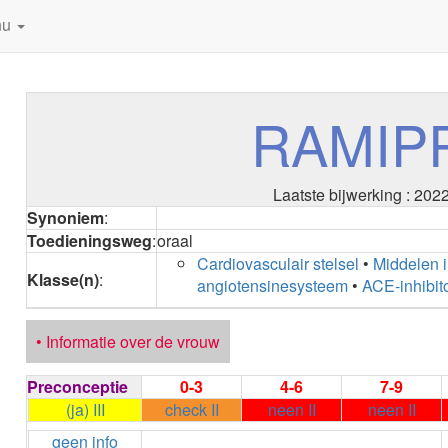
nu
RAMIP
Laatste bijwerking : 202
Synoniem
:
Toedieningsweg
:
oraal
Cardiovasculair stelsel
•
Middelen i
Klasse(n)
:
angiotensinesysteem
•
ACE-inhibit
• Informatie over de vrouw
Preconceptie
0-3
4-6
7-9
(ja) III
check II
neen II
neen II
geen info