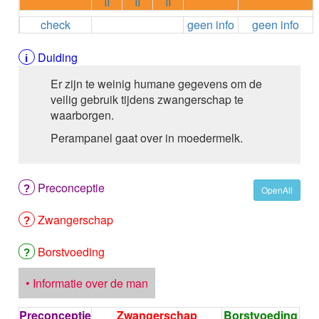
II
II
II
ALEMTUZUMAB
check
geen info
geen info
ALENDRONAAT
ALENDRONAAT/VIT D3
ALENDRONAAT / VITAMINE D3 / CACO3
Duiding
ALFA-1-PROTEINASEREMMER humaan
Er zijn te weinig humane gegevens om de
ALFENTANYL HCl
veilig gebruik tijdens zwangerschap te
ALFUZOSINE
waarborgen.
ALGELDRAAT
ALGELDRAAT / MAGNESIUM HYDROXYDE
Perampanel gaat over in moedermelk.
ALGINAAT Na / BICARBONAAT Na
ALGINAAT Na / Na BICARBONAAT / CALCIUM
CARBONAAT
Preconceptie
OpenAll
ALGINEZUUR
ALGLUCOSIDASE alfa
Zwangerschap
ALIROCUMAB
ALITRETINOINE
Borstvoeding
ALIZAPRIDE
ALLOPURINOL
• Informatie over de man
ALMOTRIPTAN
ALOGLIPTINE benzoaat
Preconceptie
Zwangerschap
Borstvoeding