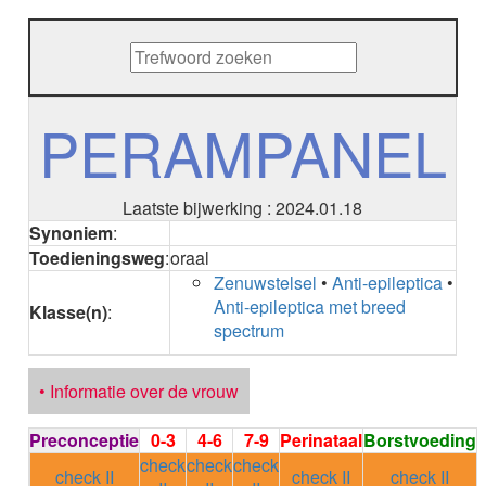
METHENAMINE
ADALIMUMAB
ADAPALEEN
ADAPALEEN / BENZOYLPEROXIDE
ADEFOVIR
PERAMPANEL
ADENOSINE
AESCINE
AESCINE+DIETHYLAMINE salicylaat
Laatste bijwerking : 2024.01.18
AFATINIB
Synoniem
:
AFLIBERCEPT intravitreaal
Toedieningsweg
:
oraal
AFLIBERCEPT parenteraal
Zenuwstelsel
•
Anti-epileptica
•
AGALSIDASE alfa
Anti-epileptica met breed
AGALSIDASE bèta
Klasse(n)
:
spectrum
AGOMELATINE
ALBIGLUTIDE
ALBUTREPENONACOG ALFA
• Informatie over de vrouw
Stollingsfactor IX; Factor IX
ALCOHOL
Preconceptie
0-3
4-6
7-9
Perinataal
Borstvoeding
ETHANOL
check
check
check
ALECTINIB
check II
check II
check II