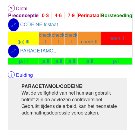
ALEMTUZUMAB
Detail
ALENDRONAAT
Preconceptie
0-3
4-6
7-9
Perinataal
Borstvoeding
ALENDRONAAT/VIT D3
ALENDRONAAT / VITAMINE D3 / CACO3
CODEINE fosfaat
🔗
ALFA-1-PROTEINASEREMMER humaan
check
check
check
ALFENTANYL HCl
neen II
(ja) III
I
I
I
check II
ALFUZOSINE
ALGELDRAAT
PARACETAMOL
🔗
ALGELDRAAT / MAGNESIUM HYDROXYDE
ja III
ja II
ja II
ja II
ja II
ja II
ALGINAAT Na / BICARBONAAT Na
ALGINAAT Na / Na BICARBONAAT / CALCIUM
Duiding
CARBONAAT
ALGINEZUUR
PARACETAMOL/CODEINE
:
ALGLUCOSIDASE alfa
Wat de veiligheid van het humaan gebruik
ALIROCUMAB
betreft zijn de adviezen controversieel.
ALITRETINOINE
Gebruikt tijdens de arbeid, kan het neonatale
ALIZAPRIDE
ademhalingsdepressie veroorzaken.
ALLOPURINOL
ALMOTRIPTAN
ALOGLIPTINE benzoaat