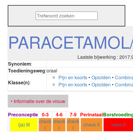
METHENAMINE
ADALIMUMAB
ADAPALEEN
ADAPALEEN / BENZOYLPEROXIDE
ADEFOVIR
PARACETAMOL
ADENOSINE
AESCINE
AESCINE+DIETHYLAMINE salicylaat
Laatste bijwerking : 2017.
AFATINIB
Synoniem
:
AFLIBERCEPT parenteraal
Toedieningsweg
:
oraal
AFLIBERCEPT intravitreaal
Pijn en koorts
•
Opioïden
•
Combinat
AGALSIDASE alfa
Klasse(n)
:
Pijn en koorts
•
Opioïden
•
Combinat
AGALSIDASE bèta
AGOMELATINE
ALBIGLUTIDE
• Informatie over de vrouw
ALBUTREPENONACOG ALFA
Stollingsfactor IX; Factor IX
Preconceptie
0-3
4-6
7-9
Perinataal
Borstvoedin
ALCOHOL
check
check
check
ETHANOL
(ja) III
check II
neen II
I
I
I
ALECTINIB