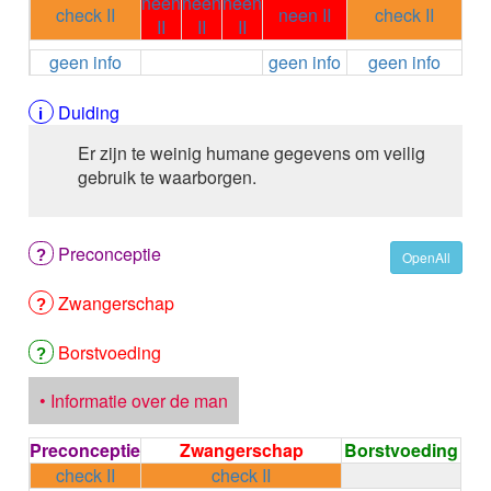
neen
neen
neen
ALEMTUZUMAB
check II
neen II
check II
II
II
II
ALENDRONAAT
geen info
geen info
geen info
ALENDRONAAT/VIT D3
ALENDRONAAT / VITAMINE D3 / CACO3
ALFA-1-PROTEINASEREMMER humaan
Duiding
ALFENTANYL HCl
Er zijn te weinig humane gegevens om veilig
ALFUZOSINE
gebruik te waarborgen.
ALGELDRAAT
ALGELDRAAT / MAGNESIUM HYDROXYDE
ALGINAAT Na / BICARBONAAT Na
Preconceptie
ALGINAAT Na / Na BICARBONAAT / CALCIUM
OpenAll
CARBONAAT
Zwangerschap
ALGINEZUUR
ALGLUCOSIDASE alfa
ALIROCUMAB
Borstvoeding
ALITRETINOINE
ALIZAPRIDE
• Informatie over de man
ALLOPURINOL
ALMOTRIPTAN
Preconceptie
Zwangerschap
Borstvoeding
ALOGLIPTINE benzoaat
check II
check II