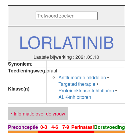
METHENAMINE
ADALIMUMAB
ADAPALEEN
ADAPALEEN / BENZOYLPEROXIDE
ADEFOVIR
LORLATINIB
ADENOSINE
AESCINE
AESCINE+DIETHYLAMINE salicylaat
Laatste bijwerking : 2021.03.10
AFATINIB
Synoniem
:
AFLIBERCEPT intravitreaal
Toedieningsweg
:
oraal
AFLIBERCEPT parenteraal
Antitumorale middelen
•
AGALSIDASE alfa
Targeted therapie
•
AGALSIDASE bèta
Klasse(n)
:
Proteïnekinase-inhibitoren
•
AGOMELATINE
ALK-inhibitoren
ALBIGLUTIDE
ALBUTREPENONACOG ALFA
Stollingsfactor IX; Factor IX
• Informatie over de vrouw
ALCOHOL
ETHANOL
Preconceptie
0-3
4-6
7-9
Perinataal
Borstvoeding
ALECTINIB