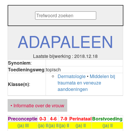
METHENAMINE
ADALIMUMAB
ADAPALEEN
ADAPALEEN / BENZOYLPEROXIDE
ADEFOVIR
ADAPALEEN
ADENOSINE
AESCINE
AESCINE+DIETHYLAMINE salicylaat
Laatste bijwerking : 2018.12.18
AFATINIB
Synoniem
:
AFLIBERCEPT parenteraal
Toedieningsweg
:
topisch
AFLIBERCEPT intravitreaal
Dermatologie
•
Middelen bij
AGALSIDASE alfa
traumata en veneuze
AGALSIDASE bèta
Klasse(n)
:
aandoeningen
AGOMELATINE
ALBIGLUTIDE
ALBUTREPENONACOG ALFA
• Informatie over de vrouw
Stollingsfactor IX; Factor IX
ALCOHOL
Preconceptie
0-3
4-6
7-9
Perinataal
Borstvoeding
ETHANOL
(ja) III
(ja) II
(ja) II
(ja) II
(ja) II
(ja) II
ALECTINIB