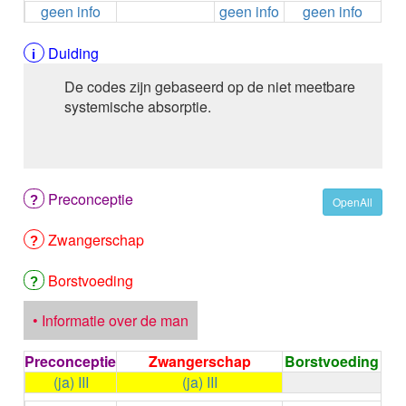
geen info
geen info
geen info
ALEMTUZUMAB
ALENDRONAAT
ALENDRONAAT/VIT D3
Duiding
ALENDRONAAT / VITAMINE D3 / CACO3
De codes zijn gebaseerd op de niet meetbare
ALFA-1-PROTEINASEREMMER humaan
systemische absorptie.
ALFENTANYL HCl
ALFUZOSINE
ALGELDRAAT
ALGELDRAAT / MAGNESIUM HYDROXYDE
ALGINAAT Na / BICARBONAAT Na
Preconceptie
OpenAll
ALGINAAT Na / Na BICARBONAAT / CALCIUM
CARBONAAT
Zwangerschap
ALGINEZUUR
ALGLUCOSIDASE alfa
Borstvoeding
ALIROCUMAB
ALITRETINOINE
• Informatie over de man
ALIZAPRIDE
ALLOPURINOL
Preconceptie
Zwangerschap
Borstvoeding
ALMOTRIPTAN
(ja) III
(ja) III
ALOGLIPTINE benzoaat