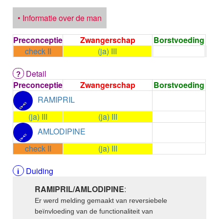
ALPELISIB
ALPRAZOLAM
• Informatie over de man
ALPROSTADIL
ALPROSTADIL IV
Preconceptie
Zwangerschap
Borstvoeding
ALTEPLASE
check II
(ja) III
ALTIZIDE
ALUMINIUM HYDROXIDE
Detail
ALUMINIUM OXIDE
Preconceptie
Zwangerschap
Borstvoeding
ALUMINIUM OXIDE / MAGNESIUM HYDROXYDE
ALVERINE citraat
RAMIPRIL
🔗
ALVERINE/SIMETICON
(ja) III
(ja) III
AMBRISENTAN
AMLODIPINE
AMBROXOL HCl buccaal
🔗
AMBROXOL HCl oraal
check II
(ja) III
AMFOTERICINE B
AMIKACINE inhalatie
Duiding
AMIKACINE parenteraal
AMILORIDE
RAMIPRIL/AMLODIPINE
:
AMINOLEVULINEZUUR
Er werd melding gemaakt van reversiebele
5-Aminolevulinezuur
beïnvloeding van de functionaliteit van
AMIODARON HCl