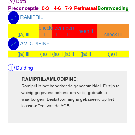
Detail
ALEMTUZUMAB
Preconceptie
0-3
4-6
7-9
Perinataal
Borstvoeding
ALENDRONAAT
RAMIPRIL
ALENDRONAAT/VIT D3
🔗
ALENDRONAAT / VITAMINE D3 / CACO3
check
neen
neen
ALFA-1-PROTEINASEREMMER humaan
neen II
(ja) III
II
II
II
check III
ALFENTANYL HCl
AMLODIPINE
ALFUZOSINE
🔗
ALGELDRAAT
(ja) III
(ja) II
(ja) II
(ja) II
(ja) II
(ja) II
ALGELDRAAT / MAGNESIUM HYDROXYDE
ALGINAAT Na / BICARBONAAT Na
Duiding
ALGINAAT Na / Na BICARBONAAT / CALCIUM
CARBONAAT
RAMIPRIL/AMLODIPINE
:
ALGINEZUUR
Ramipril is het beperkende geneesmiddel. Er zijn te
ALGLUCOSIDASE alfa
weinig gegevens bekend om veilig gebruik te
ALIROCUMAB
waarborgen. Besluitvorming is gebaseerd op het
ALITRETINOINE
klasse-effect van de ACE-I.
ALIZAPRIDE
ALLOPURINOL
ALMOTRIPTAN
ALOGLIPTINE benzoaat