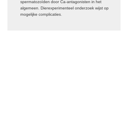
spermatozoïden door Ca-antagonisten in het
AMISULPRIDE
algemeen. Dierexperimenteel onderzoek wijst op
AMITRIPTYLINE
mogelijke complicaties.
AMIVANTAMAB
AMLODIPINE
AMLODIPINE / VALSARTAN /
HYDROCHLOORTHIAZIDE
AMOROLFINE
AMOXICILLINE
AMOXICILLINE / CLAVULAANZUUR
AMSACRINE
AMYL-M-CRESOL+DICHLOORBENZYLALCOHOL
AMYL-M-CRESOL+DICHLOORBENZYLALCOHOL /
LIDOCAINE bucco-faryngeaal
AMYL-M-CRESOL+DICHLOORBENZYLALCOHOL /
LIDOCAINE buccaal
ANAGRELIDE
ANAKINRA
ANASTROZOL
ANDEXANET alfa
ANETHOLTRITHION