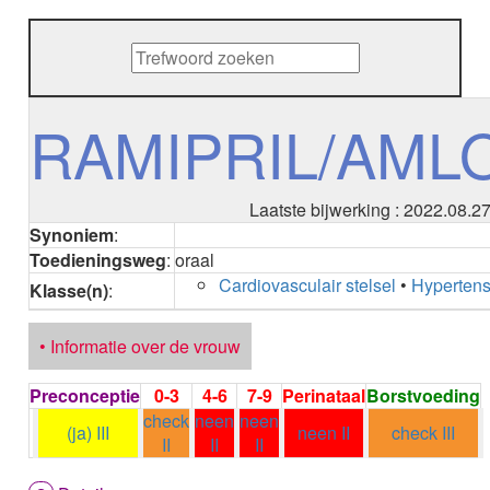
METHENAMINE
ADALIMUMAB
ADAPALEEN
ADAPALEEN / BENZOYLPEROXIDE
ADEFOVIR
RAMIPRIL/AML
ADENOSINE
AESCINE
AESCINE+DIETHYLAMINE salicylaat
Laatste bijwerking : 2022.08.2
AFATINIB
Synoniem
:
AFLIBERCEPT parenteraal
Toedieningsweg
:
oraal
AFLIBERCEPT intravitreaal
Cardiovasculair stelsel
•
Hypertens
AGALSIDASE alfa
Klasse(n)
:
AGALSIDASE bèta
AGOMELATINE
• Informatie over de vrouw
ALBIGLUTIDE
ALBUTREPENONACOG ALFA
Preconceptie
0-3
4-6
7-9
Perinataal
Borstvoeding
Stollingsfactor IX; Factor IX
check
neen
neen
ALCOHOL
(ja) III
neen II
check III
II
II
II
ETHANOL
ALECTINIB