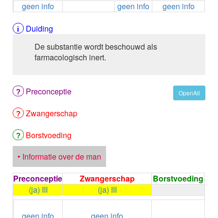
geen info
geen info
geen info
ALEMTUZUMAB
ALENDRONAAT
ALENDRONAAT/VIT D3
Duiding
ALENDRONAAT / VITAMINE D3 / CACO3
De substantie wordt beschouwd als
ALFA-1-PROTEINASEREMMER humaan
farmacologisch inert.
ALFENTANYL HCl
ALFUZOSINE
ALGELDRAAT
Preconceptie
ALGELDRAAT / MAGNESIUM HYDROXYDE
OpenAll
ALGINAAT Na / BICARBONAAT Na
Zwangerschap
ALGINAAT Na / Na BICARBONAAT / CALCIUM
CARBONAAT
ALGINEZUUR
Borstvoeding
ALGLUCOSIDASE alfa
ALIROCUMAB
• Informatie over de man
ALITRETINOINE
ALIZAPRIDE
Preconceptie
Zwangerschap
Borstvoeding
ALLOPURINOL
(ja) III
(ja) III
ALMOTRIPTAN
←
Condoom
ALOGLIPTINE benzoaat
geen info
geen info
gebruiken /