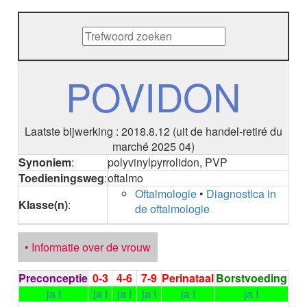
METHENAMINE
ADALIMUMAB
ADAPALEEN
ADAPALEEN / BENZOYLPEROXIDE
ADEFOVIR
POVIDON
ADENOSINE
AESCINE
AESCINE+DIETHYLAMINE salicylaat
Laatste bijwerking : 2018.8.12 (uit de handel-retiré du
AFATINIB
marché 2025 04)
AFLIBERCEPT parenteraal
Synoniem
:
polyvinylpyrrolidon, PVP
AFLIBERCEPT intravitreaal
Toedieningsweg
:
oftalmo
AGALSIDASE alfa
Oftalmologie
•
Diagnostica in
AGALSIDASE bèta
Klasse(n)
:
de oftalmologie
AGOMELATINE
ALBIGLUTIDE
ALBUTREPENONACOG ALFA
• Informatie over de vrouw
Stollingsfactor IX; Factor IX
ALCOHOL
Preconceptie
0-3
4-6
7-9
Perinataal
Borstvoeding
ETHANOL
ja I
ja I
ja I
ja I
ja I
ja I
ALECTINIB