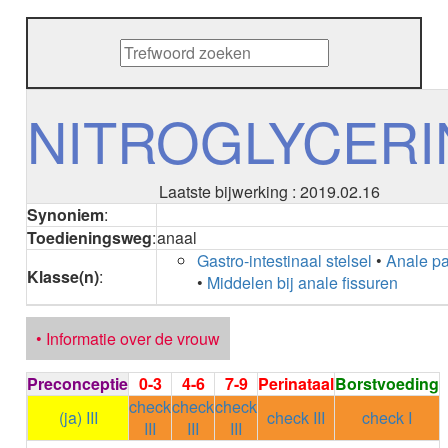
METHENAMINE
ADALIMUMAB
ADAPALEEN
ADAPALEEN / BENZOYLPEROXIDE
ADEFOVIR
NITROGLYCERI
ADENOSINE
AESCINE
AESCINE+DIETHYLAMINE salicylaat
Laatste bijwerking : 2019.02.16
AFATINIB
Synoniem
:
AFLIBERCEPT parenteraal
Toedieningsweg
:
anaal
AFLIBERCEPT intravitreaal
Gastro-intestinaal stelsel
•
Anale pa
AGALSIDASE alfa
Klasse(n)
:
•
Middelen bij anale fissuren
AGALSIDASE bèta
AGOMELATINE
ALBIGLUTIDE
• Informatie over de vrouw
ALBUTREPENONACOG ALFA
Stollingsfactor IX; Factor IX
Preconceptie
0-3
4-6
7-9
Perinataal
Borstvoeding
ALCOHOL
check
check
check
ETHANOL
(ja) III
check III
check I
III
III
III
ALECTINIB