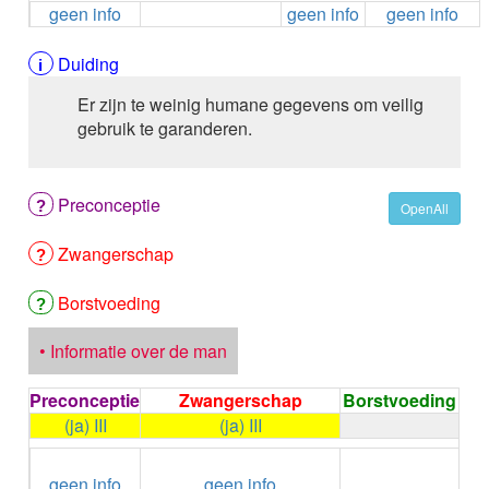
geen info
geen info
geen info
ALEMTUZUMAB
ALENDRONAAT
ALENDRONAAT/VIT D3
Duiding
ALENDRONAAT / VITAMINE D3 / CACO3
Er zijn te weinig humane gegevens om veilig
ALFA-1-PROTEINASEREMMER humaan
gebruik te garanderen.
ALFENTANYL HCl
ALFUZOSINE
ALGELDRAAT
Preconceptie
ALGELDRAAT / MAGNESIUM HYDROXYDE
OpenAll
ALGINAAT Na / BICARBONAAT Na
Zwangerschap
ALGINAAT Na / Na BICARBONAAT / CALCIUM
CARBONAAT
ALGINEZUUR
Borstvoeding
ALGLUCOSIDASE alfa
ALIROCUMAB
• Informatie over de man
ALITRETINOINE
ALIZAPRIDE
Preconceptie
Zwangerschap
Borstvoeding
ALLOPURINOL
(ja) III
(ja) III
ALMOTRIPTAN
←
Condoom
ALOGLIPTINE benzoaat
geen info
geen info
gebruiken /