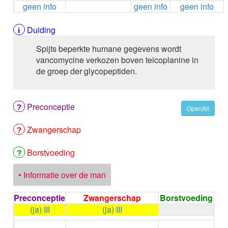
geen info
geen info
geen info
ALEMTUZUMAB
ALENDRONAAT
ALENDRONAAT/VIT D3
Duiding
ALENDRONAAT / VITAMINE D3 / CACO3
Spijts beperkte humane gegevens wordt
ALFA-1-PROTEINASEREMMER humaan
vancomycine verkozen boven teicoplanine in
ALFENTANYL HCl
de groep der glycopeptiden.
ALFUZOSINE
ALGELDRAAT
ALGELDRAAT / MAGNESIUM HYDROXYDE
Preconceptie
ALGINAAT Na / BICARBONAAT Na
OpenAll
ALGINAAT Na / Na BICARBONAAT / CALCIUM
Zwangerschap
CARBONAAT
ALGINEZUUR
ALGLUCOSIDASE alfa
Borstvoeding
ALIROCUMAB
ALITRETINOINE
• Informatie over de man
ALIZAPRIDE
ALLOPURINOL
Preconceptie
Zwangerschap
Borstvoeding
ALMOTRIPTAN
(ja) III
(ja) III
ALOGLIPTINE benzoaat
←
Condoom