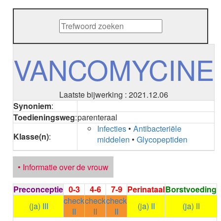
METHENAMINE
ADALIMUMAB
ADAPALEEN
ADAPALEEN / BENZOYLPEROXIDE
ADEFOVIR
VANCOMYCINE
ADENOSINE
AESCINE
AESCINE+DIETHYLAMINE salicylaat
Laatste bijwerking : 2021.12.06
AFATINIB
Synoniem
:
AFLIBERCEPT intravitreaal
Toedieningsweg
:
parenteraal
AFLIBERCEPT parenteraal
Infecties
•
Antibacteriële
AGALSIDASE alfa
Klasse(n)
:
middelen
•
Glycopeptiden
AGALSIDASE bèta
AGOMELATINE
ALBIGLUTIDE
• Informatie over de vrouw
ALBUTREPENONACOG ALFA
Stollingsfactor IX; Factor IX
Preconceptie
0-3
4-6
7-9
Perinataal
Borstvoeding
ALCOHOL
check
check
check
ETHANOL
(ja) III
(ja) II
(ja) II
II
II
II
ALECTINIB