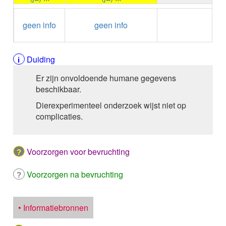
ALPELISIB
ALPRAZOLAM
←
Condoom
ALPROSTADIL
geen info
geen info
gebruiken /
ALPROSTADIL IV
Onthouding
ALTEPLASE
ALTIZIDE
Duiding
ALUMINIUM HYDROXIDE
Er zijn onvoldoende humane gegevens
ALUMINIUM OXIDE
beschikbaar.
ALUMINIUM OXIDE / MAGNESIUM HYDROXYDE
ALVERINE citraat
Dierexperimenteel onderzoek wijst niet op
ALVERINE/SIMETICON
complicaties.
AMBRISENTAN
AMBROXOL HCl buccaal
AMBROXOL HCl oraal
Voorzorgen voor bevruchting
AMFOTERICINE B
AMIKACINE inhalatie
Voorzorgen na bevruchting
AMIKACINE parenteraal
AMILORIDE
AMINOLEVULINEZUUR
• Informatiebronnen
5-Aminolevulinezuur
AMIODARON HCl