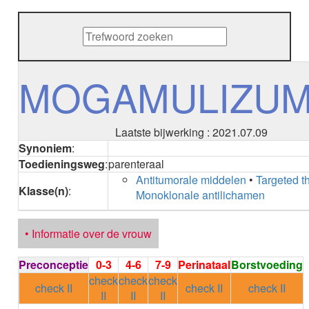
METHENAMINE
ADALIMUMAB
ADAPALEEN
ADAPALEEN / BENZOYLPEROXIDE
ADEFOVIR
MOGAMULIZU
ADENOSINE
AESCINE
AESCINE+DIETHYLAMINE salicylaat
Laatste bijwerking : 2021.07.09
AFATINIB
Synoniem
:
AFLIBERCEPT parenteraal
Toedieningsweg
:
parenteraal
AFLIBERCEPT intravitreaal
Antitumorale middelen
•
Targeted t
AGALSIDASE alfa
Klasse(n)
:
Monoklonale antilichamen
AGALSIDASE bèta
AGOMELATINE
ALBIGLUTIDE
• Informatie over de vrouw
ALBUTREPENONACOG ALFA
Stollingsfactor IX; Factor IX
Preconceptie
0-3
4-6
7-9
Perinataal
Borstvoeding
ALCOHOL
check
check
check
ETHANOL
check II
check II
check II
II
II
II
ALECTINIB