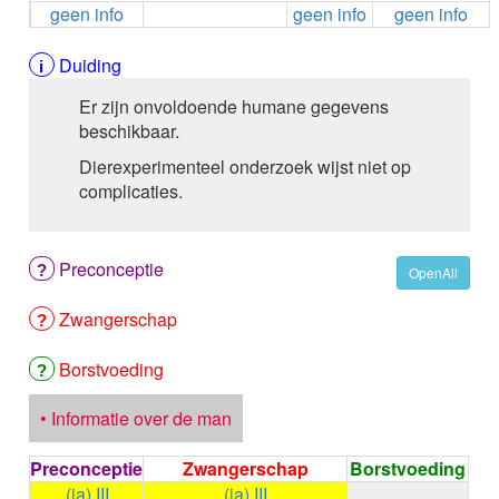
geen info
geen info
geen info
ALEMTUZUMAB
ALENDRONAAT
ALENDRONAAT/VIT D3
Duiding
ALENDRONAAT / VITAMINE D3 / CACO3
Er zijn onvoldoende humane gegevens
ALFA-1-PROTEINASEREMMER humaan
beschikbaar.
ALFENTANYL HCl
ALFUZOSINE
Dierexperimenteel onderzoek wijst niet op
ALGELDRAAT
complicaties.
ALGELDRAAT / MAGNESIUM HYDROXYDE
ALGINAAT Na / BICARBONAAT Na
ALGINAAT Na / Na BICARBONAAT / CALCIUM
Preconceptie
OpenAll
CARBONAAT
ALGINEZUUR
Zwangerschap
ALGLUCOSIDASE alfa
ALIROCUMAB
Borstvoeding
ALITRETINOINE
ALIZAPRIDE
• Informatie over de man
ALLOPURINOL
ALMOTRIPTAN
Preconceptie
Zwangerschap
Borstvoeding
ALOGLIPTINE benzoaat
(ja) III
(ja) III