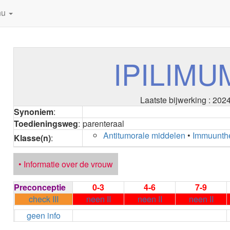
nu
IPILIMU
Laatste bijwerking : 202
Synoniem
:
Toedieningsweg
:
parenteraal
Antitumorale middelen
•
Immuunth
Klasse(n)
:
• Informatie over de vrouw
Preconceptie
0-3
4-6
7-9
check III
neen II
neen II
neen II
geen info