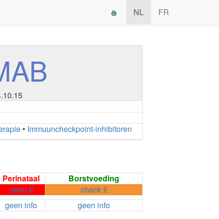
NL
FR
MAB
4.10.15
erapie
•
Immuuncheckpoint-inhibitoren
Perinataal
Borstvoeding
neen II
check II
geen info
geen info