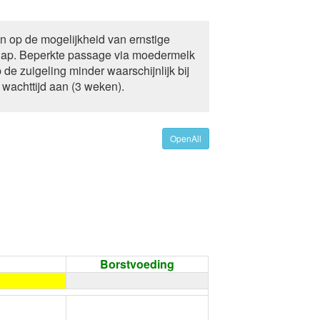
 op de mogelijkheid van ernstige
chap. Beperkte passage via moedermelk
de zuigeling minder waarschijnlijk bij
wachttijd aan (3 weken).
OpenAll
Borstvoeding
←
Condoom gebruiken /
Onthouding