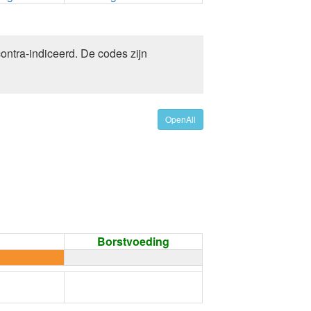
ontra-indiceerd. De codes zijn
OpenAll
Borstvoeding
←
Condoom gebruiken /
Onthouding