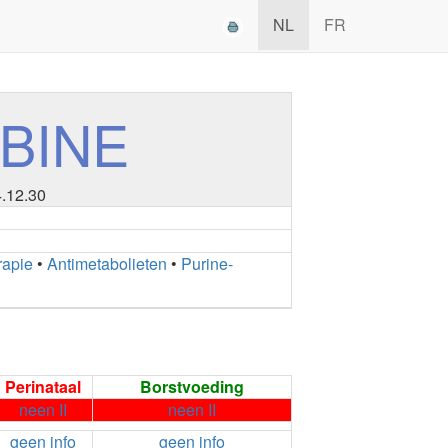
NL
FR
BINE
4.12.30
apie
•
Antimetabolieten
•
Purine-
Perinataal
Borstvoeding
neen II
neen II
geen info
geen info