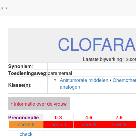
nu
CLOFARA
Laatste bijwerking : 202
Synoniem
:
Toedieningsweg
:
parenteraal
Antitumorale middelen
•
Chemother
Klasse(n)
:
analogen
• Informatie over de vrouw
Preconceptie
0-3
4-6
7-9
check II
neen II
neen II
neen II
check