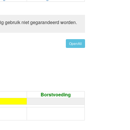
ig gebruik niet gegarandeerd worden.
OpenAll
Borstvoeding
←
Condoom gebruiken /
Onthouding