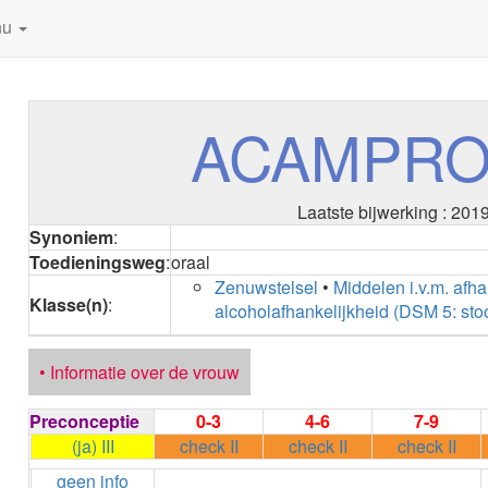
nu
ACAMPRO
Laatste bijwerking : 201
Synoniem
:
Toedieningsweg
:
oraal
Zenuwstelsel
•
Middelen i.v.m. afha
Klasse(n)
:
alcoholafhankelijkheid (DSM 5: stoo
• Informatie over de vrouw
Preconceptie
0-3
4-6
7-9
(ja) III
check II
check II
check II
geen info