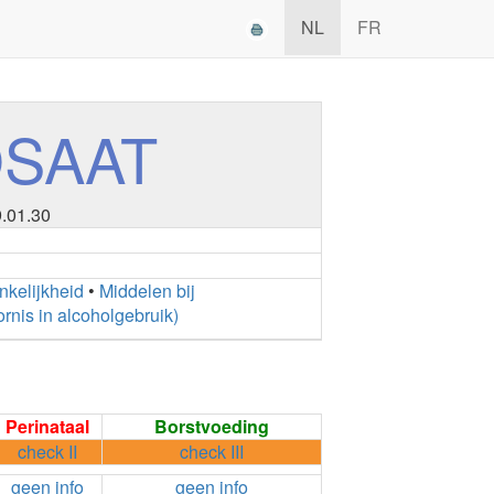
NL
FR
SAAT
9.01.30
nkelijkheid
•
Middelen bij
rnis in alcoholgebruik)
Perinataal
Borstvoeding
check II
check III
geen info
geen info