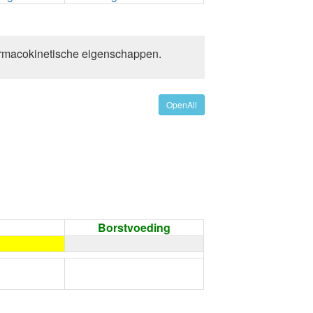
rmacokinetische eigenschappen.
OpenAll
Borstvoeding
←
Condoom gebruiken /
Onthouding