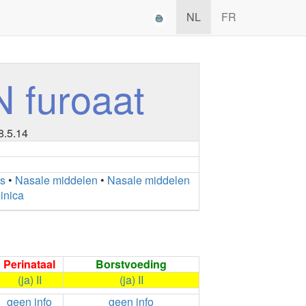
NL
FR
furoaat
8.5.14
is
•
Nasale middelen
•
Nasale middelen
minica
Perinataal
Borstvoeding
(ja) II
(ja) II
geen info
geen info