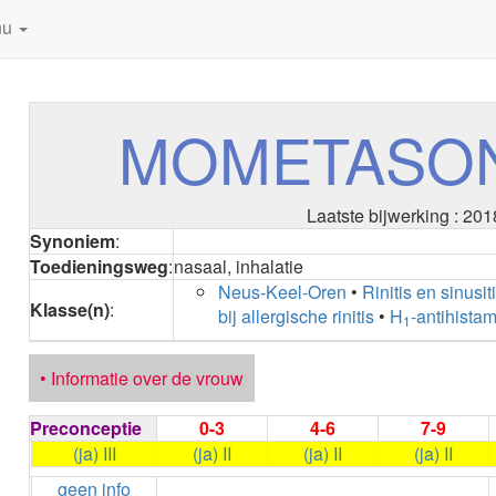
nu
MOMETASON 
Laatste bijwerking : 201
Synoniem
:
Toedieningsweg
:
nasaal, inhalatie
Neus-Keel-Oren
•
Rinitis en sinusit
Klasse(n)
:
bij allergische rinitis
•
H
-antihista
1
• Informatie over de vrouw
Preconceptie
0-3
4-6
7-9
(ja) III
(ja) II
(ja) II
(ja) II
geen info