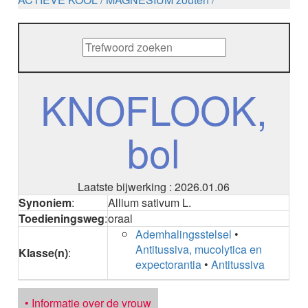
METHENAMINE
ADALIMUMAB
ADAPALEEN
ADAPALEEN / BENZOYLPEROXIDE
ADEFOVIR
KNOFLOOK,
ADENOSINE
AESCINE
AESCINE+DIETHYLAMINE salicylaat
bol
AFATINIB
AFLIBERCEPT intravitreaal
AFLIBERCEPT parenteraal
AGALSIDASE alfa
Laatste bijwerking : 2026.01.06
AGALSIDASE bèta
Synoniem
:
Allium sativum L.
AGOMELATINE
Toedieningsweg
:
oraal
ALBIGLUTIDE
Ademhalingsstelsel
•
ALBUTREPENONACOG ALFA
Antitussiva, mucolytica en
Klasse(n)
:
Stollingsfactor IX; Factor IX
expectorantia
•
Antitussiva
ALCOHOL
ETHANOL
ALECTINIB
• Informatie over de vrouw