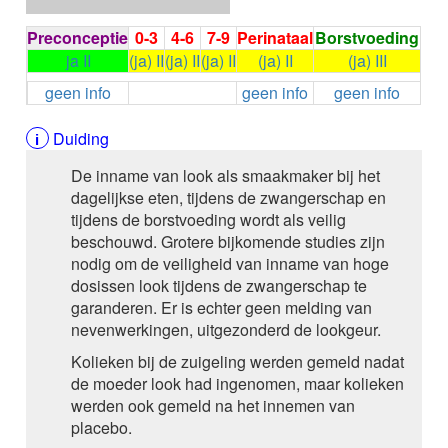
ALEMTUZUMAB
ALENDRONAAT
Preconceptie
0-3
4-6
7-9
Perinataal
Borstvoeding
ALENDRONAAT/VIT D3
ja II
(ja) II
(ja) II
(ja) II
(ja) II
(ja) III
ALENDRONAAT / VITAMINE D3 / CACO3
geen info
geen info
geen info
ALFA-1-PROTEINASEREMMER humaan
ALFENTANYL HCl
Duiding
ALFUZOSINE
ALGELDRAAT
De inname van look als smaakmaker bij het
ALGELDRAAT / MAGNESIUM HYDROXYDE
dagelijkse eten, tijdens de zwangerschap en
ALGINAAT Na / BICARBONAAT Na
tijdens de borstvoeding wordt als veilig
ALGINAAT Na / Na BICARBONAAT / CALCIUM
beschouwd. Grotere bijkomende studies zijn
CARBONAAT
nodig om de veiligheid van inname van hoge
ALGINEZUUR
dosissen look tijdens de zwangerschap te
ALGLUCOSIDASE alfa
garanderen. Er is echter geen melding van
ALIROCUMAB
nevenwerkingen, uitgezonderd de lookgeur.
ALITRETINOINE
Kolieken bij de zuigeling werden gemeld nadat
ALIZAPRIDE
de moeder look had ingenomen, maar kolieken
ALLOPURINOL
werden ook gemeld na het innemen van
ALMOTRIPTAN
placebo.
ALOGLIPTINE benzoaat