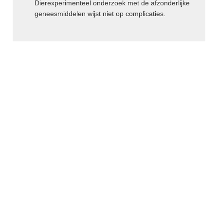
Dierexperimenteel onderzoek met de afzonderlijke
AMISULPRIDE
geneesmiddelen wijst niet op complicaties.
AMITRIPTYLINE
AMIVANTAMAB
AMLODIPINE
AMLODIPINE / VALSARTAN /
HYDROCHLOORTHIAZIDE
AMOROLFINE
AMOXICILLINE
AMOXICILLINE / CLAVULAANZUUR
AMSACRINE
AMYL-M-CRESOL+DICHLOORBENZYLALCOHOL
AMYL-M-CRESOL+DICHLOORBENZYLALCOHOL /
LIDOCAINE buccaal
AMYL-M-CRESOL+DICHLOORBENZYLALCOHOL /
LIDOCAINE bucco-faryngeaal
ANAGRELIDE
ANAKINRA
ANASTROZOL
ANDEXANET alfa
ANETHOLTRITHION