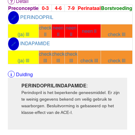
Detail
ALEMTUZUMAB
Preconceptie
0-3
4-6
7-9
Perinataal
Borstvoeding
ALENDRONAAT
PERINDOPRIL
ALENDRONAAT/VIT D3
🔗
ALENDRONAAT / VITAMINE D3 / CACO3
check
neen
neen
ALFA-1-PROTEINASEREMMER humaan
neen II
(ja) III
II
II
II
check III
ALFENTANYL HCl
INDAPAMIDE
ALFUZOSINE
🔗
ALGELDRAAT
check
check
check
ALGELDRAAT / MAGNESIUM HYDROXYDE
(ja) III
III
III
III
check III
check III
ALGINAAT Na / BICARBONAAT Na
ALGINAAT Na / Na BICARBONAAT / CALCIUM
Duiding
CARBONAAT
ALGINEZUUR
PERINDOPRIL/INDAPAMIDE
:
ALGLUCOSIDASE alfa
Perindopril is het beperkende geneesmiddel. Er zijn
ALIROCUMAB
te weinig gegevens bekend om veilig gebruik te
ALITRETINOINE
waarborgen. Besluitvorming is gebaseerd op het
ALIZAPRIDE
klasse-effect van de ACE-I.
ALLOPURINOL
ALMOTRIPTAN
ALOGLIPTINE benzoaat