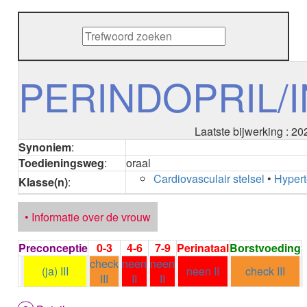
METHENAMINE
ADALIMUMAB
ADAPALEEN
ADAPALEEN / BENZOYLPEROXIDE
ADEFOVIR
PERINDOPRIL/
ADENOSINE
AESCINE
AESCINE+DIETHYLAMINE salicylaat
Laatste bijwerking : 2
AFATINIB
Synoniem
:
AFLIBERCEPT intravitreaal
Toedieningsweg
:
oraal
AFLIBERCEPT parenteraal
Cardiovasculair stelsel
•
Hypert
AGALSIDASE alfa
Klasse(n)
:
AGALSIDASE bèta
AGOMELATINE
• Informatie over de vrouw
ALBIGLUTIDE
ALBUTREPENONACOG ALFA
Preconceptie
0-3
4-6
7-9
Perinataal
Borstvoeding
Stollingsfactor IX; Factor IX
check
neen
neen
ALCOHOL
(ja) III
neen II
check III
III
II
II
ETHANOL
ALECTINIB