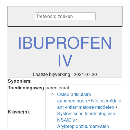
METHENAMINE
ADALIMUMAB
ADAPALEEN
ADAPALEEN / BENZOYLPEROXIDE
ADEFOVIR
IBUPROFEN
ADENOSINE
AESCINE
IV
AESCINE+DIETHYLAMINE salicylaat
AFATINIB
AFLIBERCEPT parenteraal
AFLIBERCEPT intravitreaal
Laatste bijwerking : 2021.07.20
AGALSIDASE alfa
Synoniem
:
AGALSIDASE bèta
Toedieningsweg
:
parenteraal
AGOMELATINE
Osteo-articulaire
ALBIGLUTIDE
aandoeningen
•
Niet-steroïdale
ALBUTREPENONACOG ALFA
anti-inflammatoire middelen
•
Stollingsfactor IX; Factor IX
Klasse(n)
:
Systemische toediening van
ALCOHOL
NSAID's
•
ETHANOL
Arylpropionzuurderivaten
ALECTINIB