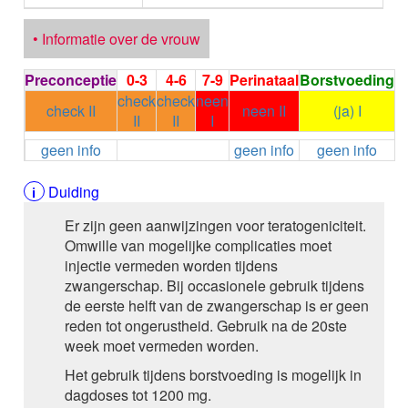
ALEMTUZUMAB
ALENDRONAAT
• Informatie over de vrouw
ALENDRONAAT/VIT D3
ALENDRONAAT / VITAMINE D3 / CACO3
Preconceptie
0-3
4-6
7-9
Perinataal
Borstvoeding
ALFA-1-PROTEINASEREMMER humaan
check
check
neen
check II
neen II
(ja) I
ALFENTANYL HCl
II
II
I
ALFUZOSINE
geen info
geen info
geen info
ALGELDRAAT
ALGELDRAAT / MAGNESIUM HYDROXYDE
Duiding
ALGINAAT Na / BICARBONAAT Na
ALGINAAT Na / Na BICARBONAAT / CALCIUM
Er zijn geen aanwijzingen voor teratogeniciteit.
CARBONAAT
Omwille van mogelijke complicaties moet
ALGINEZUUR
injectie vermeden worden tijdens
ALGLUCOSIDASE alfa
zwangerschap. Bij occasionele gebruik tijdens
ALIROCUMAB
de eerste helft van de zwangerschap is er geen
ALITRETINOINE
reden tot ongerustheid. Gebruik na de 20ste
ALIZAPRIDE
week moet vermeden worden.
ALLOPURINOL
ALMOTRIPTAN
Het gebruik tijdens borstvoeding is mogelijk in
ALOGLIPTINE benzoaat
dagdoses tot 1200 mg.