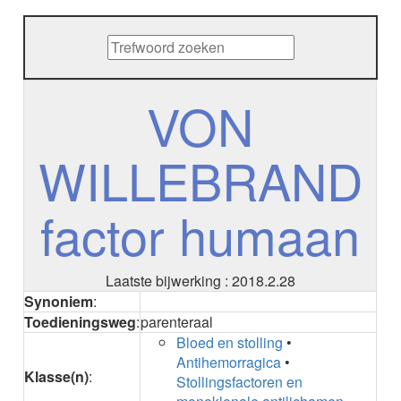
METHENAMINE
ADALIMUMAB
ADAPALEEN
ADAPALEEN / BENZOYLPEROXIDE
ADEFOVIR
VON
ADENOSINE
AESCINE
WILLEBRAND
AESCINE+DIETHYLAMINE salicylaat
AFATINIB
AFLIBERCEPT parenteraal
factor humaan
AFLIBERCEPT intravitreaal
AGALSIDASE alfa
AGALSIDASE bèta
AGOMELATINE
Laatste bijwerking : 2018.2.28
ALBIGLUTIDE
Synoniem
:
ALBUTREPENONACOG ALFA
Toedieningsweg
:
parenteraal
Stollingsfactor IX; Factor IX
Bloed en stolling
•
ALCOHOL
Antihemorragica
•
ETHANOL
Klasse(n)
:
Stollingsfactoren en
ALECTINIB