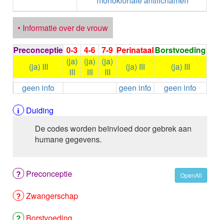
monoklonale antilichamen
ALEMTUZUMAB
ALENDRONAAT
• Informatie over de vrouw
ALENDRONAAT/VIT D3
ALENDRONAAT / VITAMINE D3 / CACO3
ALFA-1-PROTEINASEREMMER humaan
Preconceptie
0-3
4-6
7-9
Perinataal
Borstvoeding
ALFENTANYL HCl
(ja)
(ja)
(ja)
(ja) III
(ja) III
(ja) III
ALFUZOSINE
III
III
III
ALGELDRAAT
geen info
geen info
geen info
ALGELDRAAT / MAGNESIUM HYDROXYDE
ALGINAAT Na / BICARBONAAT Na
Duiding
ALGINAAT Na / Na BICARBONAAT / CALCIUM
CARBONAAT
De codes worden beïnvloed door gebrek aan
ALGINEZUUR
humane gegevens.
ALGLUCOSIDASE alfa
ALIROCUMAB
ALITRETINOINE
Preconceptie
OpenAll
ALIZAPRIDE
ALLOPURINOL
Zwangerschap
ALMOTRIPTAN
ALOGLIPTINE benzoaat
Borstvoeding