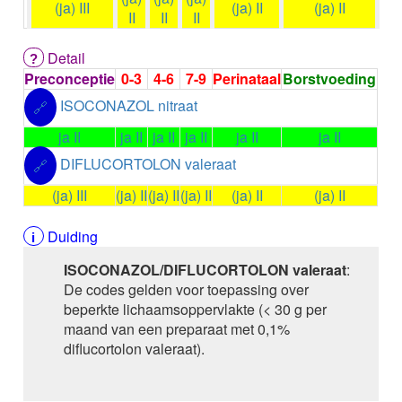
(ja) III
(ja) II
(ja) II
ALEMTUZUMAB
II
II
II
ALENDRONAAT
ALENDRONAAT/VIT D3
Detail
ALENDRONAAT / VITAMINE D3 / CACO3
Preconceptie
0-3
4-6
7-9
Perinataal
Borstvoeding
ALFA-1-PROTEINASEREMMER humaan
ISOCONAZOL nitraat
🔗
ALFENTANYL HCl
ALFUZOSINE
ja II
ja II
ja II
ja II
ja II
ja II
ALGELDRAAT
DIFLUCORTOLON valeraat
🔗
ALGELDRAAT / MAGNESIUM HYDROXYDE
ALGINAAT Na / BICARBONAAT Na
(ja) III
(ja) II
(ja) II
(ja) II
(ja) II
(ja) II
ALGINAAT Na / Na BICARBONAAT / CALCIUM
CARBONAAT
Duiding
ALGINEZUUR
ALGLUCOSIDASE alfa
ISOCONAZOL/DIFLUCORTOLON valeraat
:
ALIROCUMAB
De codes gelden voor toepassing over
ALITRETINOINE
beperkte lichaamsoppervlakte (< 30 g per
ALIZAPRIDE
maand van een preparaat met 0,1%
ALLOPURINOL
diflucortolon valeraat).
ALMOTRIPTAN
ALOGLIPTINE benzoaat