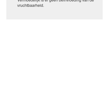
AMISULPRIDE
vruchtbaarheid.
AMITRIPTYLINE
AMIVANTAMAB
AMLODIPINE
AMLODIPINE / VALSARTAN /
HYDROCHLOORTHIAZIDE
AMOROLFINE
AMOXICILLINE
AMOXICILLINE / CLAVULAANZUUR
AMSACRINE
AMYL-M-CRESOL+DICHLOORBENZYLALCOHOL
AMYL-M-CRESOL+DICHLOORBENZYLALCOHOL /
LIDOCAINE bucco-faryngeaal
AMYL-M-CRESOL+DICHLOORBENZYLALCOHOL /
LIDOCAINE buccaal
ANAGRELIDE
ANAKINRA
ANASTROZOL
ANDEXANET alfa
ANETHOLTRITHION