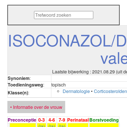
METHENAMINE
ADALIMUMAB
ADAPALEEN
ADAPALEEN / BENZOYLPEROXIDE
ADEFOVIR
ISOCONAZOL/
ADENOSINE
AESCINE
val
AESCINE+DIETHYLAMINE salicylaat
AFATINIB
AFLIBERCEPT parenteraal
AFLIBERCEPT intravitreaal
Laatste bijwerking : 2021.08.29 (uit
AGALSIDASE alfa
Synoniem
:
AGALSIDASE bèta
Toedieningsweg
:
topisch
AGOMELATINE
Dermatologie
•
Corticosteroïde
Klasse(n)
:
ALBIGLUTIDE
ALBUTREPENONACOG ALFA
Stollingsfactor IX; Factor IX
• Informatie over de vrouw
ALCOHOL
ETHANOL
Preconceptie
0-3
4-6
7-9
Perinataal
Borstvoeding
ALECTINIB
(ja)
(ja)
(ja)