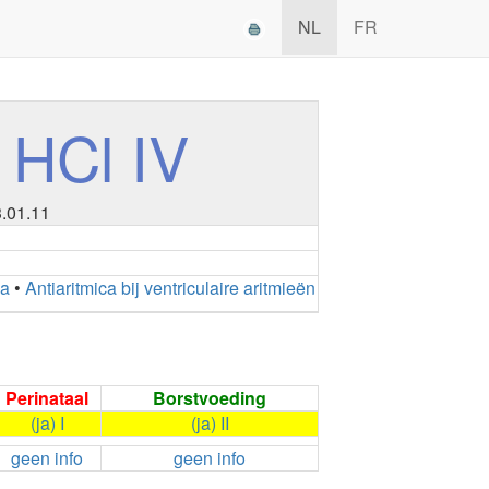
NL
FR
HCl IV
3.01.11
ca
•
Antiaritmica bij ventriculaire aritmieën
Perinataal
Borstvoeding
(ja) I
(ja) II
geen info
geen info