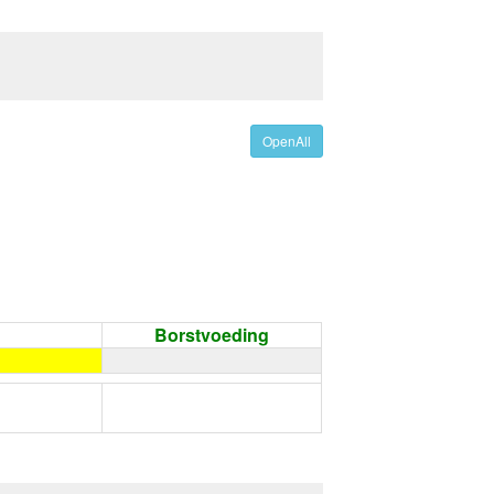
OpenAll
Borstvoeding
←
Condoom gebruiken /
Onthouding