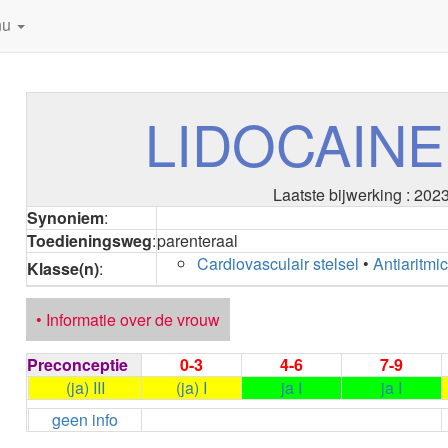
nu
LIDOCAINE 
Laatste bijwerking : 202
Synoniem
:
Toedieningsweg
:
parenteraal
Cardiovasculair stelsel
•
Antiaritmi
Klasse(n)
:
• Informatie over de vrouw
Preconceptie
0-3
4-6
7-9
(ja) III
(ja) I
ja I
ja I
geen info