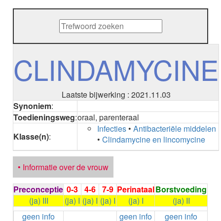
METHENAMINE
ADALIMUMAB
ADAPALEEN
ADAPALEEN / BENZOYLPEROXIDE
ADEFOVIR
CLINDAMYCINE
ADENOSINE
AESCINE
AESCINE+DIETHYLAMINE salicylaat
Laatste bijwerking : 2021.11.03
AFATINIB
Synoniem
:
AFLIBERCEPT intravitreaal
Toedieningsweg
:
oraal, parenteraal
AFLIBERCEPT parenteraal
Infecties
•
Antibacteriële middelen
AGALSIDASE alfa
Klasse(n)
:
•
Clindamycine en lincomycine
AGALSIDASE bèta
AGOMELATINE
ALBIGLUTIDE
• Informatie over de vrouw
ALBUTREPENONACOG ALFA
Stollingsfactor IX; Factor IX
Preconceptie
0-3
4-6
7-9
Perinataal
Borstvoeding
ALCOHOL
(ja) III
(ja) I
(ja) I
(ja) I
(ja) I
(ja) II
ETHANOL
geen info
geen info
geen info
ALECTINIB