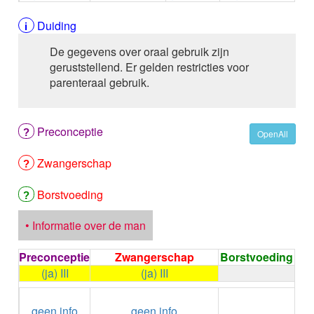
ALEMTUZUMAB
ALENDRONAAT
Duiding
ALENDRONAAT/VIT D3
De gegevens over oraal gebruik zijn
ALENDRONAAT / VITAMINE D3 / CACO3
geruststellend. Er gelden restricties voor
ALFA-1-PROTEINASEREMMER humaan
parenteraal gebruik.
ALFENTANYL HCl
ALFUZOSINE
ALGELDRAAT
Preconceptie
ALGELDRAAT / MAGNESIUM HYDROXYDE
OpenAll
ALGINAAT Na / BICARBONAAT Na
Zwangerschap
ALGINAAT Na / Na BICARBONAAT / CALCIUM
CARBONAAT
ALGINEZUUR
Borstvoeding
ALGLUCOSIDASE alfa
ALIROCUMAB
• Informatie over de man
ALITRETINOINE
ALIZAPRIDE
Preconceptie
Zwangerschap
Borstvoeding
ALLOPURINOL
(ja) III
(ja) III
ALMOTRIPTAN
←
Condoom
ALOGLIPTINE benzoaat
geen info
geen info
gebruiken /