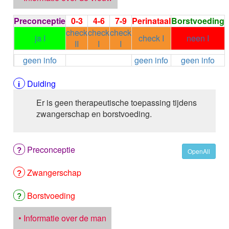
ALEMTUZUMAB
ALENDRONAAT
Preconceptie
0-3
4-6
7-9
Perinataal
Borstvoeding
ALENDRONAAT/VIT D3
check
check
check
ja I
check I
neen I
ALENDRONAAT / VITAMINE D3 / CACO3
II
I
I
ALFA-1-PROTEINASEREMMER humaan
geen info
geen info
geen info
ALFENTANYL HCl
ALFUZOSINE
Duiding
ALGELDRAAT
ALGELDRAAT / MAGNESIUM HYDROXYDE
Er is geen therapeutische toepassing tijdens
ALGINAAT Na / BICARBONAAT Na
zwangerschap en borstvoeding.
ALGINAAT Na / Na BICARBONAAT / CALCIUM
CARBONAAT
ALGINEZUUR
Preconceptie
OpenAll
ALGLUCOSIDASE alfa
ALIROCUMAB
Zwangerschap
ALITRETINOINE
ALIZAPRIDE
Borstvoeding
ALLOPURINOL
ALMOTRIPTAN
• Informatie over de man
ALOGLIPTINE benzoaat