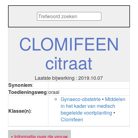
METHENAMINE
ADALIMUMAB
ADAPALEEN
ADAPALEEN / BENZOYLPEROXIDE
ADEFOVIR
CLOMIFEEN
ADENOSINE
AESCINE
citraat
AESCINE+DIETHYLAMINE salicylaat
AFATINIB
AFLIBERCEPT intravitreaal
AFLIBERCEPT parenteraal
Laatste bijwerking : 2019.10.07
AGALSIDASE alfa
Synoniem
:
AGALSIDASE bèta
Toedieningsweg
:
oraal
AGOMELATINE
Gynaeco-obstetrie
•
Middelen
ALBIGLUTIDE
in het kader van medisch
ALBUTREPENONACOG ALFA
Klasse(n)
:
begeleide voortplanting
•
Stollingsfactor IX; Factor IX
Clomifeen
ALCOHOL
ETHANOL
ALECTINIB
• Informatie over de vrouw