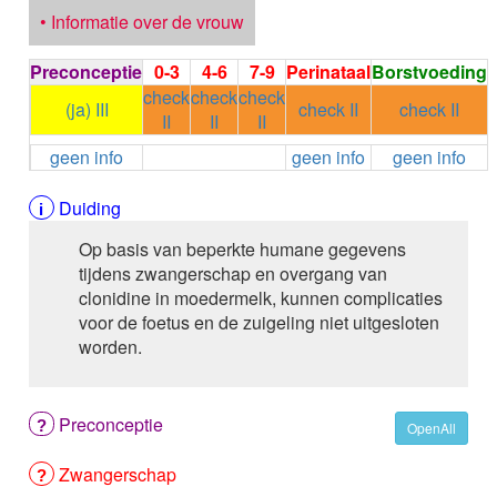
ALEMTUZUMAB
• Informatie over de vrouw
ALENDRONAAT
ALENDRONAAT/VIT D3
Preconceptie
0-3
4-6
7-9
Perinataal
Borstvoeding
ALENDRONAAT / VITAMINE D3 / CACO3
check
check
check
(ja) III
check II
check II
ALFA-1-PROTEINASEREMMER humaan
II
II
II
ALFENTANYL HCl
geen info
geen info
geen info
ALFUZOSINE
ALGELDRAAT
Duiding
ALGELDRAAT / MAGNESIUM HYDROXYDE
ALGINAAT Na / BICARBONAAT Na
Op basis van beperkte humane gegevens
ALGINAAT Na / Na BICARBONAAT / CALCIUM
tijdens zwangerschap en overgang van
CARBONAAT
clonidine in moedermelk, kunnen complicaties
ALGINEZUUR
voor de foetus en de zuigeling niet uitgesloten
ALGLUCOSIDASE alfa
worden.
ALIROCUMAB
ALITRETINOINE
ALIZAPRIDE
Preconceptie
ALLOPURINOL
OpenAll
ALMOTRIPTAN
Zwangerschap
ALOGLIPTINE benzoaat