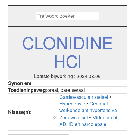
METHENAMINE
ADALIMUMAB
ADAPALEEN
ADAPALEEN / BENZOYLPEROXIDE
ADEFOVIR
CLONIDINE
ADENOSINE
AESCINE
HCl
AESCINE+DIETHYLAMINE salicylaat
AFATINIB
AFLIBERCEPT parenteraal
AFLIBERCEPT intravitreaal
Laatste bijwerking : 2024.08.06
AGALSIDASE alfa
Synoniem
:
AGALSIDASE bèta
Toedieningsweg
:
oraal, parenteraal
AGOMELATINE
Cardiovasculair stelsel
•
ALBIGLUTIDE
Hypertensie
•
Centraal
ALBUTREPENONACOG ALFA
werkende antihypertensiva
Klasse(n)
:
Stollingsfactor IX; Factor IX
Zenuwstelsel
•
Middelen bij
ALCOHOL
ADHD en narcolepsie
ETHANOL
ALECTINIB