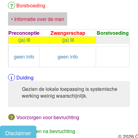
ALPELISIB
Borstvoeding
ALPRAZOLAM
ALPROSTADIL
• Informatie over de man
ALPROSTADIL IV
ALTEPLASE
Preconceptie
Zwangerschap
Borstvoeding
ALTIZIDE
(ja) III
(ja) III
ALUMINIUM HYDROXIDE
ALUMINIUM OXIDE
←
Condoom
ALUMINIUM OXIDE / MAGNESIUM HYDROXYDE
geen info
geen info
gebruiken /
ALVERINE citraat
Onthouding
ALVERINE/SIMETICON
AMBRISENTAN
Duiding
AMBROXOL HCl oraal
Gezien de lokale toepassing is systemische
AMBROXOL HCl buccaal
werking weinig waarschijnlijk.
AMFOTERICINE B
AMIKACINE inhalatie
AMIKACINE parenteraal
AMILORIDE
Voorzorgen voor bevruchting
AMINOLEVULINEZUUR
5-Aminolevulinezuur
Voorzorgen na bevruchting
Disclaimer
© 2026
AMIODARON HCl