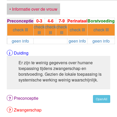
ALEMTUZUMAB
• Informatie over de vrouw
ALENDRONAAT
ALENDRONAAT/VIT D3
ALENDRONAAT / VITAMINE D3 / CACO3
Preconceptie
0-3
4-6
7-9
Perinataal
Borstvoeding
ALFA-1-PROTEINASEREMMER humaan
check
check
check
check III
check III
check III
ALFENTANYL HCl
III
III
III
ALFUZOSINE
geen info
geen info
geen info
ALGELDRAAT
ALGELDRAAT / MAGNESIUM HYDROXYDE
Duiding
ALGINAAT Na / BICARBONAAT Na
ALGINAAT Na / Na BICARBONAAT / CALCIUM
Er zijn te weinig gegevens over humane
CARBONAAT
toepassing tijdens zwangerschap en
ALGINEZUUR
borstvoeding. Gezien de lokale toepassing is
ALGLUCOSIDASE alfa
systemische werking weinig waarschijnlijk.
ALIROCUMAB
ALITRETINOINE
ALIZAPRIDE
Preconceptie
OpenAll
ALLOPURINOL
ALMOTRIPTAN
Zwangerschap
ALOGLIPTINE benzoaat