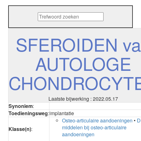
METHENAMINE
ADALIMUMAB
ADAPALEEN
ADAPALEEN / BENZOYLPEROXIDE
ADEFOVIR
SFEROIDEN va
ADENOSINE
AESCINE
AUTOLOGE
AESCINE+DIETHYLAMINE salicylaat
AFATINIB
AFLIBERCEPT intravitreaal
CHONDROCYT
AFLIBERCEPT parenteraal
AGALSIDASE alfa
AGALSIDASE bèta
AGOMELATINE
Laatste bijwerking : 2022.05.17
ALBIGLUTIDE
Synoniem
:
ALBUTREPENONACOG ALFA
Toedieningsweg
:
implantatie
Stollingsfactor IX; Factor IX
Osteo-articulaire aandoeningen
•
D
ALCOHOL
middelen bij osteo-articulaire
Klasse(n)
:
ETHANOL
aandoeningen
ALECTINIB