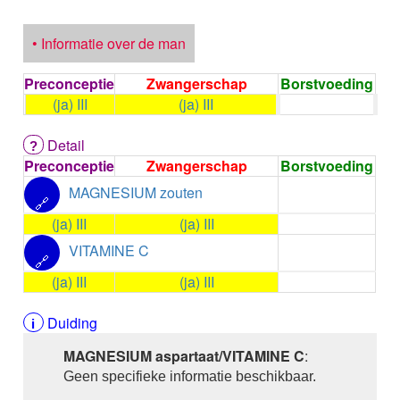
ALPELISIB
ALPRAZOLAM
• Informatie over de man
ALPROSTADIL
ALPROSTADIL IV
ALTEPLASE
Preconceptie
Zwangerschap
Borstvoeding
ALTIZIDE
(ja) III
(ja) III
ALUMINIUM HYDROXIDE
ALUMINIUM OXIDE
Detail
ALUMINIUM OXIDE / MAGNESIUM HYDROXYDE
Preconceptie
Zwangerschap
Borstvoeding
ALVERINE citraat
MAGNESIUM zouten
ALVERINE/SIMETICON
🔗
AMBRISENTAN
(ja) III
(ja) III
AMBROXOL HCl buccaal
VITAMINE C
AMBROXOL HCl oraal
🔗
AMFOTERICINE B
(ja) III
(ja) III
AMIKACINE inhalatie
AMIKACINE parenteraal
Duiding
AMILORIDE
MAGNESIUM aspartaat/VITAMINE C
:
AMINOLEVULINEZUUR
5-Aminolevulinezuur
Geen specifieke informatie beschikbaar.
AMIODARON HCl