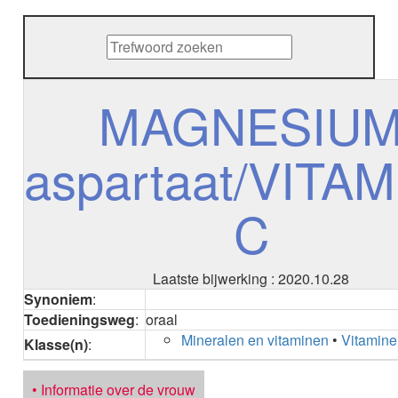
METHENAMINE
ADALIMUMAB
ADAPALEEN
ADAPALEEN / BENZOYLPEROXIDE
ADEFOVIR
MAGNESIU
ADENOSINE
AESCINE
aspartaat/VITA
AESCINE+DIETHYLAMINE salicylaat
AFATINIB
AFLIBERCEPT parenteraal
C
AFLIBERCEPT intravitreaal
AGALSIDASE alfa
AGALSIDASE bèta
AGOMELATINE
Laatste bijwerking : 2020.10.28
ALBIGLUTIDE
Synoniem
:
ALBUTREPENONACOG ALFA
Toedieningsweg
:
oraal
Stollingsfactor IX; Factor IX
Mineralen en vitaminen
•
Vitamin
Klasse(n)
:
ALCOHOL
ETHANOL
• Informatie over de vrouw
ALECTINIB