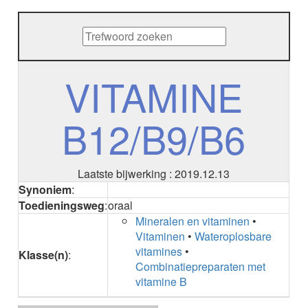
METHENAMINE
ADALIMUMAB
ADAPALEEN
ADAPALEEN / BENZOYLPEROXIDE
ADEFOVIR
VITAMINE
ADENOSINE
AESCINE
B12/B9/B6
AESCINE+DIETHYLAMINE salicylaat
AFATINIB
AFLIBERCEPT parenteraal
AFLIBERCEPT intravitreaal
Laatste bijwerking : 2019.12.13
AGALSIDASE alfa
Synoniem
:
AGALSIDASE bèta
Toedieningsweg
:
oraal
AGOMELATINE
Mineralen en vitaminen
•
ALBIGLUTIDE
Vitaminen
•
Wateroplosbare
ALBUTREPENONACOG ALFA
vitamines
•
Klasse(n)
:
Stollingsfactor IX; Factor IX
Combinatiepreparaten met
ALCOHOL
vitamine B
ETHANOL
ALECTINIB