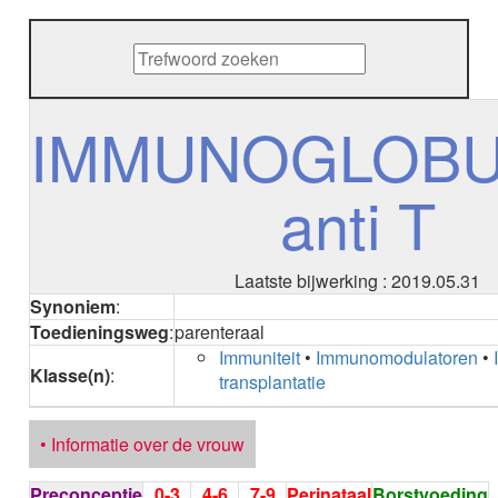
METHENAMINE
ADALIMUMAB
ADAPALEEN
ADAPALEEN / BENZOYLPEROXIDE
ADEFOVIR
IMMUNOGLOBU
ADENOSINE
AESCINE
anti T
AESCINE+DIETHYLAMINE salicylaat
AFATINIB
AFLIBERCEPT intravitreaal
AFLIBERCEPT parenteraal
Laatste bijwerking : 2019.05.31
AGALSIDASE alfa
Synoniem
:
AGALSIDASE bèta
Toedieningsweg
:
parenteraal
AGOMELATINE
Immuniteit
•
Immunomodulatoren
•
ALBIGLUTIDE
Klasse(n)
:
transplantatie
ALBUTREPENONACOG ALFA
Stollingsfactor IX; Factor IX
ALCOHOL
• Informatie over de vrouw
ETHANOL
ALECTINIB
Preconceptie
0-3
4-6
7-9
Perinataal
Borstvoeding