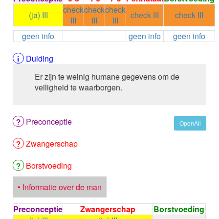
ALEMTUZUMAB
check
check
check
(ja) III
check III
check III
ALENDRONAAT
III
III
III
ALENDRONAAT/VIT D3
geen info
geen info
geen info
ALENDRONAAT / VITAMINE D3 / CACO3
ALFA-1-PROTEINASEREMMER humaan
Duiding
ALFENTANYL HCl
ALFUZOSINE
Er zijn te weinig humane gegevens om de
ALGELDRAAT
veiligheid te waarborgen.
ALGELDRAAT / MAGNESIUM HYDROXYDE
ALGINAAT Na / BICARBONAAT Na
ALGINAAT Na / Na BICARBONAAT / CALCIUM
Preconceptie
OpenAll
CARBONAAT
ALGINEZUUR
Zwangerschap
ALGLUCOSIDASE alfa
ALIROCUMAB
Borstvoeding
ALITRETINOINE
ALIZAPRIDE
• Informatie over de man
ALLOPURINOL
ALMOTRIPTAN
Preconceptie
Zwangerschap
Borstvoeding
ALOGLIPTINE benzoaat