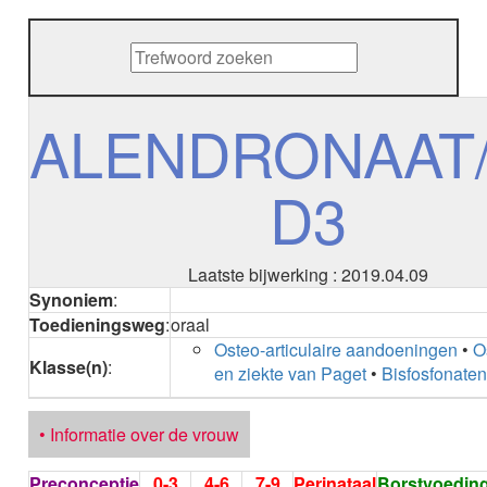
METHENAMINE
ADALIMUMAB
ADAPALEEN
ADAPALEEN / BENZOYLPEROXIDE
ADEFOVIR
ALENDRONAAT/
ADENOSINE
AESCINE
D3
AESCINE+DIETHYLAMINE salicylaat
AFATINIB
AFLIBERCEPT intravitreaal
AFLIBERCEPT parenteraal
Laatste bijwerking : 2019.04.09
AGALSIDASE alfa
Synoniem
:
AGALSIDASE bèta
Toedieningsweg
:
oraal
AGOMELATINE
Osteo-articulaire aandoeningen
•
O
ALBIGLUTIDE
Klasse(n)
:
en ziekte van Paget
•
Bisfosfonate
ALBUTREPENONACOG ALFA
Stollingsfactor IX; Factor IX
ALCOHOL
• Informatie over de vrouw
ETHANOL
ALECTINIB
Preconceptie
0-3
4-6
7-9
Perinataal
Borstvoedin