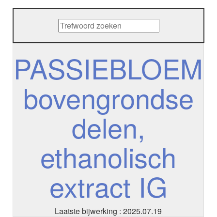
METHENAMINE
ADALIMUMAB
ADAPALEEN
ADAPALEEN / BENZOYLPEROXIDE
ADEFOVIR
PASSIEBLOEM
ADENOSINE
AESCINE
bovengrondse
AESCINE+DIETHYLAMINE salicylaat
AFATINIB
AFLIBERCEPT parenteraal
delen,
AFLIBERCEPT intravitreaal
AGALSIDASE alfa
AGALSIDASE bèta
ethanolisch
AGOMELATINE
ALBIGLUTIDE
ALBUTREPENONACOG ALFA
extract IG
Stollingsfactor IX; Factor IX
ALCOHOL
ETHANOL
Laatste bijwerking : 2025.07.19
ALECTINIB