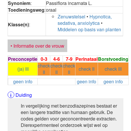
Synoniem
:
Passiflora incarnata L.
ALEMTUZUMAB
Toedieningsweg
:
oraal
ALENDRONAAT
Zenuwstelsel
•
Hypnotica,
ALENDRONAAT/VIT D3
sedativa, anxiolytica
•
ALENDRONAAT / VITAMINE D3 / CACO3
Klasse(n)
:
Middelen op basis van planten
ALFA-1-PROTEINASEREMMER humaan
ALFENTANYL HCl
ALFUZOSINE
• Informatie over de vrouw
ALGELDRAAT
ALGELDRAAT / MAGNESIUM HYDROXYDE
Preconceptie
0-3
4-6
7-9
Perinataal
Borstvoeding
ALGINAAT Na / BICARBONAAT Na
check
check
check
ALGINAAT Na / Na BICARBONAAT / CALCIUM
(ja) III
check II
check III
II
II
II
CARBONAAT
ALGINEZUUR
geen info
geen info
geen info
ALGLUCOSIDASE alfa
ALIROCUMAB
Duiding
ALITRETINOINE
In vergelijking met benzodiazepines bestaat er
ALIZAPRIDE
een langere traditie van humaan gebruik. De
ALLOPURINOL
codes gelden voor geconcentreerde extracten.
ALMOTRIPTAN
Dierexperimenteel onderzoek wijst wel op
ALOGLIPTINE benzoaat